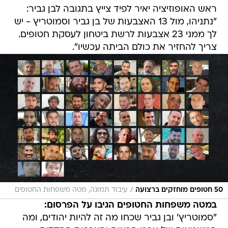
ראש האופוזיציה יאיר לפיד צייץ בתגובה לבן גביר:
"נתניהו, מול 13 האצבעות של בן גביר וסמוטריץ - יש
לך ממני 23 אצבעות לרשת ביטחון לעסקת חטופים.
צריך להחזיר את כולם הביתה עכשיו".
/
50 חטופים מוחזקים ברצועה
עיבוד תמונה, מטה משפחות החטופים
במטה משפחות החטופים הגיבו על הפרסום:
"סמוטריץ' ובן גביר שכחו מה זה להיות יהודים, ומה