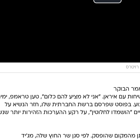
רויטרס
מר הבוקר
חות עם איראן. "אני לא מציע להם כלום", טען טראמפ, ימי
ע. בפוסט שפרסם ברשת החברתית שלו, חזר הנשיא על
ים "הושמדו לחלוטין", על רקע ההערכות הזהירות יותר שנ
מהמקום שהופסק. לפי סגן שר החוץ שלה, מג'יד