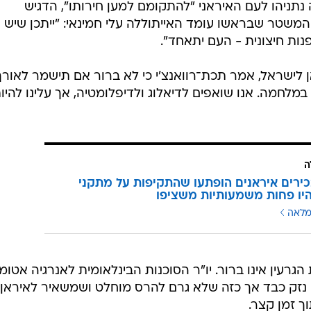
ניהו לעם האיראני "להתקומם למען חירותו", הדגיש
ת המשטר שבראשו עומד האייתוללה עלי חמינאי: "ייתכן שיש
נות חיצונית - העם יתאחד".
 לישראל, אמר תכת־רוואנצ'י כי לא ברור אם תישמר לאורך
ם במלחמה. אנו שואפים לדיאלוג ולדיפלומטיה, אך עלינו להיו
ה
בכירים איראנים הופתעו שהתקיפות על מתקני
היו פחות משמעותיות משציפו
מלאה
גרעין אינו ברור. יו"ר הסוכנות הבינלאומית לאנרגיה אטומ
ם נזק כבד אך כזה שלא גרם להרס מוחלט ושמשאיר לאיראן
ך זמן קצר.