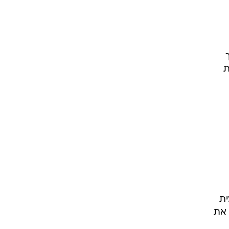
ת
ית
 את