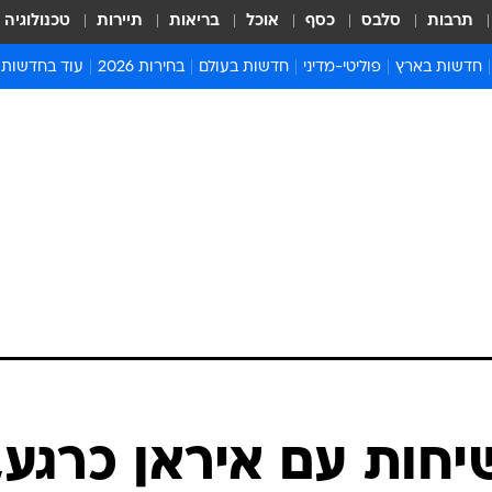
תרבות
סלבס
כסף
אוכל
בריאות
תיירות
טכנולוגיה
חדשות בארץ
פוליטי-מדיני
חדשות בעולם
בחירות 2026
עוד בחדשות
אירועים בארץ
פוליטיקה וממשל
המזרח התיכון
דעות ופרשנויו
חדשות פלילים ומשפט
יחסי חוץ
אירופה
סרי ושלזינגר
חינוך
אמריקה
פרויקטים מיוח
ישראלים בחו"ל
אסיה והפסיפיק
אסור לפספס
בריאות
אפריקה
מדע וסביבה
חברה ורווחה
הנחיות פיקוד 
ארכיון מדורים
זמני כניסת ש
לוח חופשות וח
לוח שנה
חדשות יהדות
יחות עם איראן כרגע,
חדשות המשפ