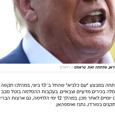
/
יראן, שדחתה זאת. טראמפ
רויטרס
המתיחות החריפה לאחר שישראל פתחה במבצע "עם כלביא" שהחל ב־13 ביוני, במהלכו תקפה
חיסלה בכירים מדעיים וצבאיים. בעקבות ההסלמה בוטל סבב
שיחות נוסף, שתוכנן להתקיים במסקט יומיים לאחר מכן. במהלך 12 ימי הלחימה, גם ארצות הב
ים בפורדו, נתנז ואיספהאן.