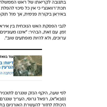
בתגובה לקריאתו של ראש הממשלה נת
תכת־רוואנצ'י כי אין כל סיכוי להפל
באיראן ביקורת פנימית, אך מול תוקפ
לגבי הפסקת האש הנוכחית בין איראן
זמן. עם זאת, הבהיר: "איננו מעונייני
ערוכים, ולא להיות מופתעים שוב".
עוד בוואל
דיווח: 
הגרעין 
לכתבה ה
לפי שעה, היקף הנזק שנגרם לתוכנית ה
(סבא"א), רפאל גרוסי, העריך שנגר
היכולת לחזור להעשרת האורניום בתו