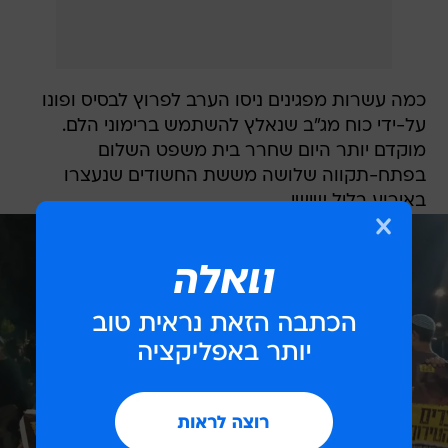
כמה עשרות מפגינים ניסו הערב לפרוץ לבסיס ופונו
על-ידי כוח מג"ב שנאלץ להשתמש ברימוני הלם.
מוקדם יותר היום שחרר בית משפט השלום
בפתח-תקווה שלושה מששת החשודים שנעצרו
באירוע בליל שישי.