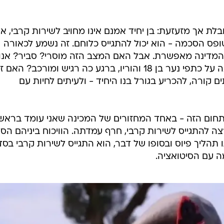
ת אך מזעזעת: בן יחיד אמנם אינו מחויב לשירות קרבי, א
ופס הסכמה - הוא יכול להתגייס כלוחם. זה נשמע לכאורה
ם, המדינה מאפשרת. אבל האם המצב הזה מוסרי? סביר? אנו
האם נכון שהמדינה תניח את ההכרעה על כתפי נער בן 18 והוריו, ברגע כה רגיש ומורכב? האם ז
ם קורה, להכריע בגורל בנו היחיד - ולעיתים לחיות עם
בתחום הזה - באחד המחזורים של המכינה שאני עומד בראש
רצה להתגייס לשירות קרבי, חרף עמדתה. הוויכוח ביניהם הסל
תהליך פיוס ובסופו של דבר, הוא התגייס לשירות קרבי בסד
מה עם הסיטואציה.