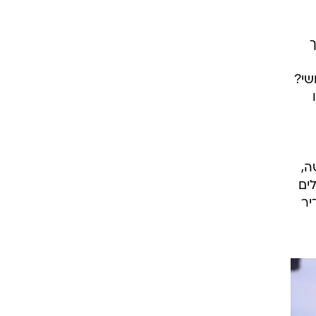
ך
שי?
ו
ה,
ים
יר