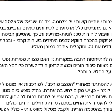
למרות המחסור בכוח אדם קרבי, ולמרות שנתיים
אינם מתגייסים כלל או מופנים לשירותים שאינם קרביים: בגל
שיבוץ ליחידות טכנולוגיות-מודיעיניות. כך שהטיעון הביטחוני
לא זקוק בהכרח דווקא לבנים היחידים בשירות קרבי - ובכל ז
ים את זה, ומקבלים את זה כמובן מאליו.
ה להתייחסות רחבה במקורותינו: האם מצוות מסירות נפש
מצוות כיבוד הורים נכנעת לרצון הילד לשרת כלוחם? האם
על החלש ביותר?
א להסתתר מאחורי "המצב מורכב". למורכבות אין מונופול 
לומר - כן, יש מקום לחשיבה אחרת. צה"ל מציע כיום מגוון
שירות קרבי ישיר, בהם אפשר לתרום רבות לביטחון, למודיע
י להעמיד את החיים בסכנה מיידית. חיילים יחידים יכולים
ורך בהסכמה הורית, ולקבל מסלול משמעותי - כולל אפש