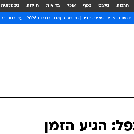
תרבות
סלבס
כסף
אוכל
בריאות
תיירות
טכנולוגיה
חדשות בארץ
פוליטי-מדיני
חדשות בעולם
בחירות 2026
עוד בחדשות
אירועים בארץ
פוליטיקה וממשל
המזרח התיכון
דעות ופרשנויו
חדשות פלילים ומשפט
יחסי חוץ
אירופה
סרי ושלזינגר
חינוך
אמריקה
פרויקטים מיוח
ישראלים בחו"ל
אסיה והפסיפיק
אסור לפספס
בריאות
אפריקה
מדע וסביבה
חברה ורווחה
הנחיות פיקוד 
ארכיון מדורים
זמני כניסת ש
לוח חופשות וח
לוח שנה
חדשות יהדות
פל: הגיע הזמן
חדשות המשפ