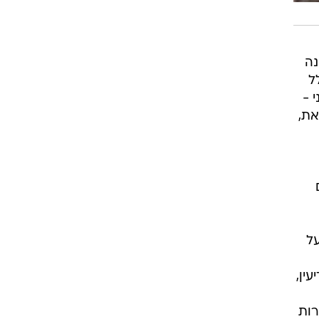
 קשות של מלחמה, מדינת ישראל של 2025 אינה
ל
 -
את,
על
ין,
רות