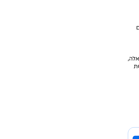
ם
אלה,
ת