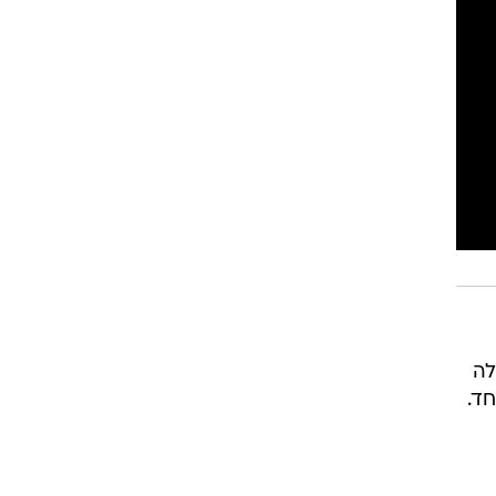
לה
חד.