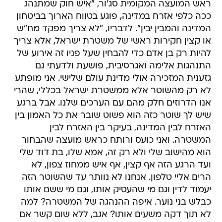
ראש המועצה המקומית סג'ור, "איש חוק שמתנהג
ככה כלפי אזרח במדינה, פוגע בטווח הארוך בביטחון
המדינה והמבין יבין". לדבריו, "לא צריך מפקד מח"ש
או קצין חקירות ראשי של משטרת ישראל, אלא צריך
להיות רק בן אדם כדי להבחין שעל פניו זה אירוע של
התנהגות אלימה ואגרסיבית, פושעת ולדעתי גם
גזענית המזכירה אולי מדינת עולם שלישי. אני מופתע
לא רק מהשוטר אלא ממשטרת ישראל בכללי, שהרי
אנו הדרוזים חלק מהם עם הערכים שלנו. אבל ברגע
שיש לך שוטר כזה הוא פשוט שובר את כל האמון בין
האזרח לבין המדינה, בעיקר בין האזרח לבין
המשטרה. ואני כועס ורותח כראש מועצה שהבחור
הוא מהישוב שלי ולא רק זה, אמא שלו, בת דוד שלי
ועד הרגע הזה אף קצין, אף איש ממחוז צפון, לא
הרים אליי טלפון. אנחנו לא נוותר עד שהשוטר הזה
יעמוד לדין וגם מי שהעסיק אותו, וגם מי ששם אותו
כבלש בני נוער. איפה ההנהגה של המשטרה? למה
לא תוך דקה משעים אותו? אגב, ללא שום קשר אם