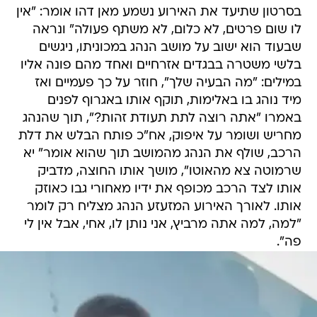
בסרטון שתיעד את האירוע נשמע מאן דהו אומר: "אין
לו שום פרטים, לא כלום, לא משתף פעולה" ונראה
שבעוד הוא ישוב על מושב הנהג במכוניתו, ניגשים
בלשי משטרה בבגדים אזרחיים ואחד מהם פונה אליו
במילים: "מה הבעיה שלך", חוזר על כך פעמיים ואז
מיד נוהג בו באלימות, תוקף אותו באגרוף לפנים
באמרו "אתה רוצה לתת תעודת זהות?", תוך שהנהג
מחריש ושומר על איפוק, אח"כ פותח הבלש את דלת
הרכב, שולף את הנהג מהמושב תוך שהוא אומר" יא
שרמוטה צא מהאוטו", מושך אותו החוצה, מדביק
אותו לצד הרכב מכופף את ידיו מאחורי גבו כאוזק
אותו. לאורך האירוע המזעזע הנהג מצליח רק לומר
"למה, למה אתה מרביץ, אני נותן לו, אחי, אבל אין לי
פה".