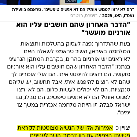
״הם לא ירצו לפגוש אותי? הם לא אנשים טיפשים״. טראמפ בוועידת
/
נאט״ו, האג, 2025
רויטרס, רויטרס
"הדבר האחרון שהם חושבים עליו הוא
אורניום מועשר"
בעת שהתדרוך נפנה לעסוק בהשלכות ותוצאות
המלחמה באיראן, השיב טראמפ לשאלה האם
לאיראנים יש אורניום בהרים, בקרבת המתקן הגרעיני
בנתנז: "הדבר האחרון שהם חושבים עליו הוא אורניום
מועשר. הם רוצים להיפגש איתי. הם אולי אומרים לך
שהם לא רוצים להיפגש איתי, אבל תחשוב, יש עליהם
סנקציות, הם לא יכולים לעשות כלום. הם לא ירצו
לפגוש אותי? הם לא אנשים טיפשים. הם סבלו, גם
ישראל סבלה. זו הייתה מלחמה אכזרית במשך 12
ימים".
יצויין כי
אמירות אלו של הנשיא מצוטטות לקראת
פגישתו הצפויה עם רון דרמר, השר לעניינים