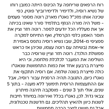
רוח הרפאים שריחפה על הכינוס הייתה כמובן רוחו
של נשיא רוסיה, ולדימיר ולדימירוביץ' פוטין, כפי
שכינה אותו מזכ"ל נאט"ו מארק רוטה מספר פעמים
- משל היה מורה הנוזף בתלמיד סורר שאינו בכיתה
אך את מעלליו הכל יודעים לספר. רוטה חזר וציין את
חוסר האמון כלפי הקרמלין, ואף התייחס למקרה
ספציפי מ-2014, שבו נשיא רוסיה נתפס באמירת
אי-אמת (בשיחה עם רוטה עצמו, שכיהן אז כראש
ממשלת הולנד). רוטה חזר וציין שרוסיה כבר
השלימה את המעבר לכלכלת מלחמה, וכי היא
מייצרת ברבעון אחד את כמות התחמושת שנאט"ו
כולה מייצרת בשנה שלמה. אם רוסיה תתקוף את
נאט"ו כיום, התגובה תהיה הרסנית עבור רוסיה, אבל
אם ההתעצמות הרוסית תימשך ללא מענה - בתוך 5
שנים, אולי תוך 3 שנים - מוסקבה תיהנה מיתרון
צבאי גדול. לכן, נאט"ו בכלל ואירופה במיוחד חייבות
לשנות כיוון ולהאיץ תהליכים. גם חדשנות טכנולוגית,
אבל גם פשוט לייצר הרבה תחמושת.