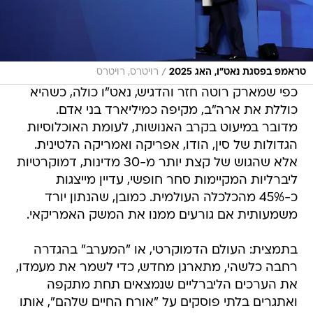
/
טראמפ בפסגת נאט"ו, האג 2025
רויטרס, רויטרס
כפי שמארק רוטה חזר והדגיש, נאט"ו כולה, כשהיא
כוללת את ארה"ב, מקיפה כמיליארד בני אדם.
מדובר במיעוט בקרב האנושות, לעומת האוכלוסיות
הגדולות של סין, הודו, אפריקה ואמריקה הלטינית.
אלא שהגוש של קצת יותר מ-30 מדינות, דמוקרטיות
ליברליות המקיימות סחר חופשי, עדיין מייצגות
כ-45% מהכלכלה העולמית. כמובן, שהנתון יורד
משמעותית אם גורעים ממנו את המשק האמריקאי.
בתמצית: העולם הדמוקרטי, או "המערב" בהגדרה
רחבה כלשהי, מתארגן מחדש, כדי לשמר את מעמדו,
את הערכים הליברליים שנמצאים תחת מתקפה
ואתגרים בלתי פוסקים על "אורח החיים שלהם", אותו