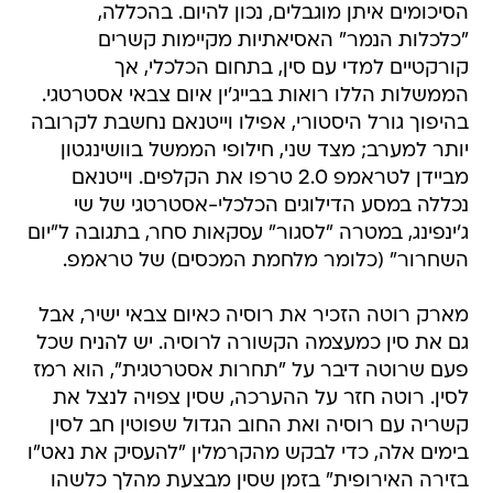
הסיכומים איתן מוגבלים, נכון להיום. בהכללה,
"כלכלות הנמר" האסיאתיות מקיימות קשרים
קורקטיים למדי עם סין, בתחום הכלכלי, אך
הממשלות הללו רואות בבייג'ין איום צבאי אסטרטגי.
בהיפוך גורל היסטורי, אפילו וייטנאם נחשבת לקרובה
יותר למערב; מצד שני, חילופי הממשל בוושינגטון
מביידן לטראמפ 2.0 טרפו את הקלפים. וייטנאם
נכללה במסע הדילוגים הכלכלי-אסטרטגי של שי
ג'ינפינג, במטרה "לסגור" עסקאות סחר, בתגובה ל"יום
השחרור" (כלומר מלחמת המכסים) של טראמפ.
מארק רוטה הזכיר את רוסיה כאיום צבאי ישיר, אבל
גם את סין כמעצמה הקשורה לרוסיה. יש להניח שכל
פעם שרוטה דיבר על "תחרות אסטרטגית", הוא רמז
לסין. רוטה חזר על ההערכה, שסין צפויה לנצל את
קשריה עם רוסיה ואת החוב הגדול שפוטין חב לסין
בימים אלה, כדי לבקש מהקרמלין "להעסיק את נאט"ו
בזירה האירופית" בזמן שסין מבצעת מהלך כלשהו