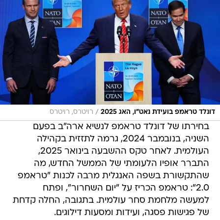
/
דונלד טראמפ בועידת נאט"ו, האג 2025
רויטרס, רויטרס
בחירתו של דונלד טראמפ לנשיא ארה"ב בפעם
השניה, בנובמבר 2024, גרמה לתזזית בקהילה
העולמית. לאחר טקס ההשבעה בינואר 2025,
התברר אופיו הלעומתי של הממשל החדש, מה
שהתקשורת בשפה האנגלית מרבה לכנות "טראמפ
2.0": טראמפ הכריז על "יום השחרור", ופתח
למעשה מלחמת סחר עולמית. בתגובה, החלה קדחת
של פגישות פסגה, ועידות ומסעות דילוגים.