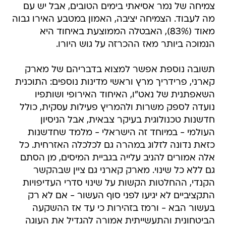
צמיחה של נמר אסיאתי בימים הטובים, אבל יש עם
מה לעבוד. הצמיחה יציבה, האמון במטבע האירו גבוה
מאוד (83%), האבטלה הממוצעת באיחוד היא
הנמוכה ביותר מאז ההכרזה על גוש היורו.
תשובה נוספת אפשר למצוא בדבריהם של מארק
קארני, פרידריך מרץ וראשי מדינות נוספים: התוכנית
השאפתנית של נאט"ו, האיחוד האירופי ושותפיו
נועדה לספק משרות ולהמריץ פעילות עסקית, כולל
חדשנות טכנולוגית בעיקר צבאית, אבל הניסיון
העולמי - במיוחד זה הישראלי - מלמד שחדשנות
כזאת נדונה לזלוג במהרה גם לכלכלה האזרחית. כל
אלה אמורים להניב עלייה בגביית המיסים, מן הסתם
גם ללא כל שינוי. מארק קארני גם ציין שבהקשר
הקנדי, ההחלטות הקשות על שינוי סדרי העדיפויות
התקציביים לא יגיעו לפני סוף העשור - אם לא רק
בעשור הבא - ורמז בזהירות כי עד אז ההשקעה
הביטחונית והתעשייתית אמורה להגדיל את העוגה