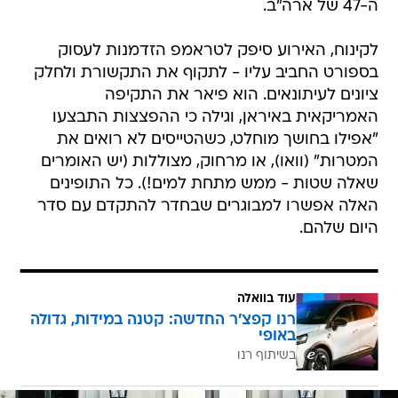
ה-47 של ארה"ב.
לקינוח, האירוע סיפק לטראמפ הזדמנות לעסוק
בספורט החביב עליו - לתקוף את התקשורת ולחלק
ציונים לעיתונאים. הוא פיאר את התקיפה
האמריקאית באיראן, וגילה כי ההפצצות התבצעו
"אפילו בחושך מוחלט, כשהטייסים לא רואים את
המטרות" (וואו), או מרחוק, מצוללות (יש האומרים
שאלה שטות - ממש מתחת למים!). כל התופינים
האלה אפשרו למבוגרים שבחדר להתקדם עם סדר
היום שלהם.
עוד בוואלה
רנו קפצ'ר החדשה: קטנה במידות, גדולה
באופי
בשיתוף רנו