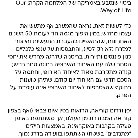
ביטוי שנטבע באמריקה של המלחמה הקרה: Our
Way of Life.
כדי לעשות זאת, נראה שהמערב אף מתעש את
עצמו מחדש, במין היפוך מגמה חד לעומת 50 השנים
האחרונות, שהתאפיינו בהעברת התעשיות והייצור
למזרח (לא רק לסין), והתבססות על ענפי כלכליים
כגון פיננסים ותיירות. בריטניה שדרגה מחדש את יחסי
הסחר שלה עם האיחוד האירופה בחוזה סחר חדש;
קנדה מתקרבת מאוד לאיחוד האירופי, וחתמה על
הסכם חדש עם האיחוד יום קודם. שתיהן טוענות
בתוקף שהצטרפות לאיחוד האירופי אינה עומדת על
הפרק.
יפן ודרום קוריאה, הרואות בסין איום צבאי (ואף בצפון
קוריאה המבודדת מן העולם, אך משתתפת באופן
פעילה בקרבות באוקראינה, באמצעות חיילים
"מתנדבים" בשטח) השתתפו בוועידה בדרג נמוך.