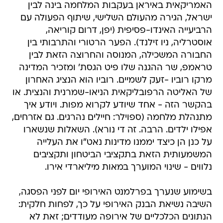
האמריקאית באיראן בעקבות המלחמה בינה לבין
ישראל, הגירה מהעולם השלישי, שיתוף הפעולה עם
הרביעייה האינדו-פסיפית (יפן, דרום קוריאה,
אוסטרליה, ניו זילנד). הפער הרטורי והתרבותי בין
החבורה המשכילה, המנוסה והחרוצה הזאת לבין
טראמפ, שר ההגנה שלו פיט הגסת' ומזכיר המדינה
מרקו רוביו -זעק לשמיים. רוביו הוא הנציג האחרון
של האליטה הרפובליקאית הניאו-שמרנית והנצית. או
בהקשר הזה - אחד שיודע לקרוא מפות. ויודע איך
מתנהלת מלחמה (ספוילר: חיילים נהרגים. גם אזרחים,
אפילו ילדים. הרבה. זה די נורא). השאלות שנשארו
על כנן הן כיצד יממנו מדינות נאט"ו את העלייה
המשמעותית הזאת בתקציבי הביטחון ותקציבים
נלווים - שינוי המוערך במאות מיליארדי אירו.
בשימוע שנערך בפרלמנט האירופי יום לפני הפסגה,
השיבה נשיאת הבנק האירופי על כך, לפחות חלקית:
הנתונים הכלכליים של אירופה מעודדים; זאת לא