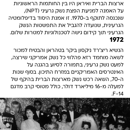
ארצות הברית ואיראן היו בין החותמות הראשוניות
על האמנה למניעת הפצת נשק גרעיני (NPT),
שנכנסה לתוקף ב-1970. זו אמנת היסוד בדיפלומטיה
הגרעינית, שנועדה להגביל את התפשטות הנשק
הגרעיני תוך קידום גישה לטכנולוגיות למטרות שלום.
1972
הנשיא ריצ'רד ניקסון ביקר בטהראן והבטיח למכור
לשאה מוחמד רזא פהלווי כל נשק אמריקני שירצה,
למעט נשק גרעיני, בתמורה לסיוע בהגנה על
האינטרסים האמריקניים במזרח התיכון. בסוף שנות
ה-70, השאה רכש נשק מארצות הברית בהיקף של
למעלה מ-16 מיליארד דולר, כולל מטוסי קרב מדגם
F-14.