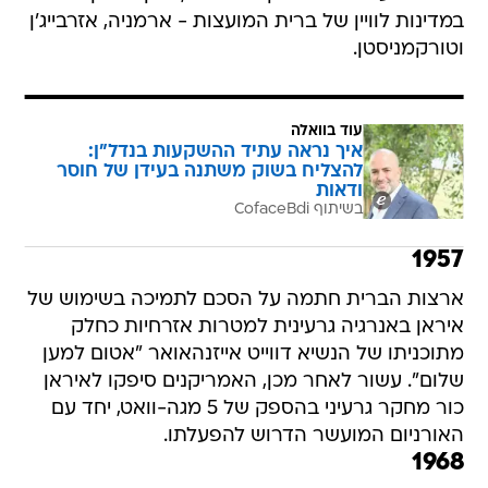
במדינות לוויין של ברית המועצות - ארמניה, אזרבייג'ן
וטורקמניסטן.
עוד בוואלה
איך נראה עתיד ההשקעות בנדל"ן:
להצליח בשוק משתנה בעידן של חוסר
ודאות
בשיתוף CofaceBdi
1957
ארצות הברית חתמה על הסכם לתמיכה בשימוש של
איראן באנרגיה גרעינית למטרות אזרחיות כחלק
מתוכניתו של הנשיא דווייט אייזנהאואר "אטום למען
שלום". עשור לאחר מכן, האמריקנים סיפקו לאיראן
כור מחקר גרעיני בהספק של 5 מגה-וואט, יחד עם
האורניום המועשר הדרוש להפעלתו.
1968