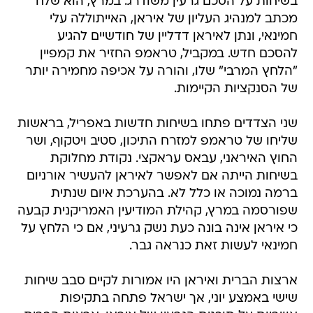
בשיחות על הסכם גרעין משודרג. במרץ, הוא שלח
מכתב למנהיג העליון של איראן, האייתוללה עלי
חמינאי, ונתן לאיראן דדליין של חודשיים להגיע
להסכם חדש. במקביל, טראמפ החזיר את קמפיין
"הלחץ המרבי" שלו, והורה על אכיפה מחמירה יותר
של הסנקציות הקיימות.
שני הצדדים פתחו בשיחות חדשות באפריל, בראשות
שליחו של טראמפ למזרח התיכון, סטיב ויטקוף, ושר
החוץ האיראני, עבאס עראקצי. נקודת מחלוקת
בשיחות הייתה אם לאפשר לאיראן להעשיר אורניום
ברמה נמוכה או כלל לא. בהערכת איום שנתית
שפורסמה במרץ, קהילת המודיעין האמריקנית קבעה
כי איראן אינה בונה כעת נשק גרעיני, אם כי הלחץ על
חמינאי לעשות זאת כנראה גבר.
ארצות הברית ואיראן היו אמורות לקיים סבב שיחות
שישי באמצע יוני, אך ישראל פתחה בתקיפות