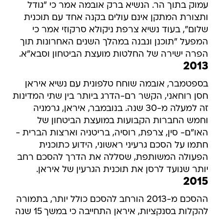
עמוק בתוך הר. הנשיא ברק אובמה אמר כי "גודל
ותצורת המתקן אינם עולים בקנה אחד עם תוכנית
שלום", בעוד נשיא צרפת ניקולא סרקוזי אמר כי
המפעל "תוכנן ונבנה במהלך השנים האחרונות תוך
הפרה ישירה של החלטות מועצת הביטחון וסבא"א.
2013
בספטמבר, אובמה שוחח טלפונית עם נשיא איראן
חסן רוחאני, הקשר רם-הדרג ביותר בין שתי המדינות
זה למעלה מ-30 שנה. בנובמבר, איראן, גרמניה
וחמש החברות הקבועות במועצת הביטחון של
האו"ם- סין, צרפת, רוסיה, בריטניה וארצות הברית -
חתמו על הסכם גרעיני ראשוני, הידוע כתוכנית
הפעולה המשותפת, שסללה את הדרך להסכם רחב
יותר שנועד לרסן את תוכנית הגרעין של איראן.
2015
ההסכם מ-2013 הורחב להסכם כולל יותר, בתמורה
להקלות בסנקציות, איראן התחייבה כי במשך 15 שנה