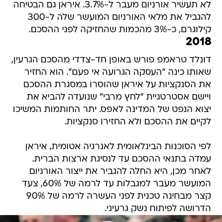
לא תעשיר אורניום מעבר ל-3.7%. איראן גם הבטיחה
להגביל את מלאי האורניום המועשר שלה ל-300
קילוגרם, כ-3% מהכמות שהחזיקה לפני ההסכם.
2018
דונלד טראמפ פורש באופן חד-צדדי מהסכם הגרעין,
שאותו כינה "העסקה הגרועה אי פעם". הוא החזיר
את הסנקציות על איראן שהוסרו במסגרת ההסכם
ויישם אסטרטגיית "לחץ מרבי" שנועדה להביא את
יצוא הנפט של המדינה לאפס. יתר החותמות המשיכו
לקיים את ההסכם ולא החזירו סנקציות.
לפי הסוכנות הבינלאומית לאנרגיה אטומית, איראן
עמדה בתנאי ההסכם עד לנסיגת ארצות הברית.
לאחר מכן, היא החלה להגביר את ייצור האורניום
המועשר מעבר למגבלות עד לרמה של 60%, צעד
קצר מבחינה טכנית לפני העשרה לרמה של 90%
הדרושה לפיתוח נשק גרעיני.