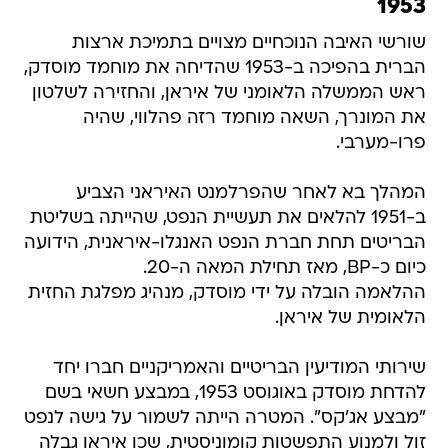
1953
שורשי האיבה הנוכחיים מצויים בתמיכת ארצות
הברית בהפיכה ב-1953 שהדיחה את מוחמד מוסדק,
ראש הממשלה הלאומני של איראן, והחזירה לשלטון
את המונרך, השאה מוחמד רזה פהלווי, שהיה
פרו-מערבי.
המהלך בא לאחר שהפרלמנט האיראני הצביע
ב-1951 להלאים את תעשיית הנפט, שהייתה בשליטת
הבריטים תחת חברת הנפט האנגלו-איראנית, הידועה
כיום כ-BP, מאז תחילת המאה ה-20.
ההלאמה הובלה על ידי מוסדק, מנהיג מפלגת החזית
הלאומית של איראן.
שירותי המודיעין הבריטיים והאמריקניים חברו יחד
להדחת מוסדק באוגוסט 1953, במבצע חשאי בשם
"מבצע אג'קס". המטרה הייתה לשמור על גישה לנפט
זול ולמנוע התפשטות קומוניסטית, שכן איראן גבלה