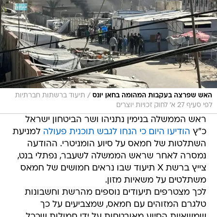
/
האש שפרצה בעקבות המהומה בחאן יונס
תיעוד ברשתות חברתיות
לפי סעיף 27 א' לחוק זכויות יוצרים
ראש הממשלה בנימין נתניהו ושר הביטחון ישראל
כ"ץ
הודיעו היום כי הנחו לגבש תוכנית פעולה
למניעת
השתלטות של חמאס על סיוע הומניטרי. ההודעה
נמסרה לאחר שראש הממשלה לשעבר, נפתלי בנט,
צייץ ברשת X תיעוד שבו נראים חמושים של חמאס
משתלטים על משאיות מזון.
לכך מצטרפים תיעודים נוספים מהרשת וחשבונות
טלגרם המזוהים עם חמאס, שמצביעים על כך
שמשאיות הסיוע מאובטחות על ידי חמולות שככל