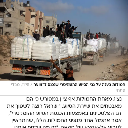
/
חמולות בעזה על גבי הסיוע ההומניטרי שנכנס לרצועה
TPS, מג'די
פתחי
נציג מאחת החמולות אף ציין במפורש כי הם
מאבטחים את שיירת הסיוע. "ישראל רוצה לשפוך את
דם הפלסטינים באמצעות הכנסת הסיוע ההומניטרי",
אמר אתמול אחד מנציגי החמולות הללו, שהתראיין
לערוץ אל-אקצא של חמאס. "זה מה שדחף אותנו