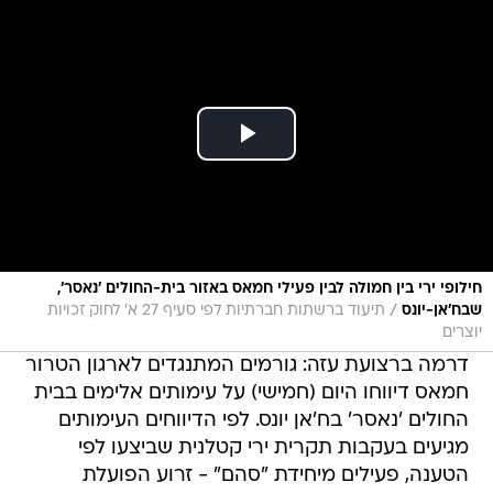
חילופי ירי בין חמולה לבין פעילי חמאס באזור בית-החולים 'נאסר',
/
שבח'אן-יונס
תיעוד ברשתות חברתיות לפי סעיף 27 א' לחוק זכויות
יוצרים
דרמה ברצועת עזה: גורמים המתנגדים לארגון הטרור
חמאס דיווחו היום (חמישי) על עימותים אלימים בבית
החולים 'נאסר' בח'אן יונס. לפי הדיווחים העימותים
מגיעים בעקבות תקרית ירי קטלנית שביצעו לפי
הטענה, פעילים מיחידת "סהם" - זרוע הפועלת