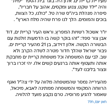
מעיריית קריית ים. אלון היה בוגר בית הספר "ימית"
והיה "ילד שקט, צנוע ומקסים, אהוב על חבריו",
סיפרה מנהלת ביה"ס שרה טל. "כולנו, כל הצוות,
בוכים והמומים. הלך לנו פרח שהיה מלח הארץ" .
יו"ר אשכול רשויות המפרץ, וראש העיר קריית ים, דוד
אבן צור ספד: "זהו בוקר קשה בו הדמעות זולגות עם
הבשורה הקשה. אלון דוידוב, בן 21 מהעיר קריית ים,
גיבור ישראל שהלך חדור מטרה לשדה הקרב ולא
שב. לבי עם המשפחה וכל משפחת קריית ים מחבקת
אותה ותעטוף אותה ברגעים קשים אלו. יהי זכרו ברוך
ונצור בליבנו לעד".
מהעירייה נמסר שהמשפחה מלווה על ידי צה"ל ואגף
הרווחה המקומי והמשפחה ממתינה לאבא, מיכאל,
שאמור להגיע מרוסיה. טרם נקבע מועד להלוויה.
חאן יונס
חלל