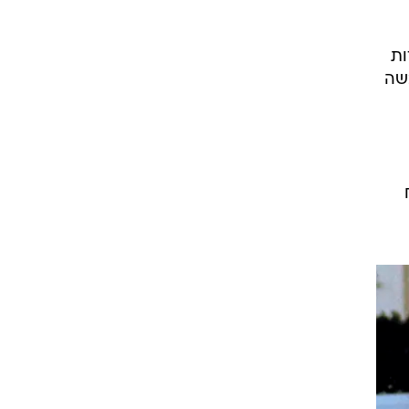
ות
שה