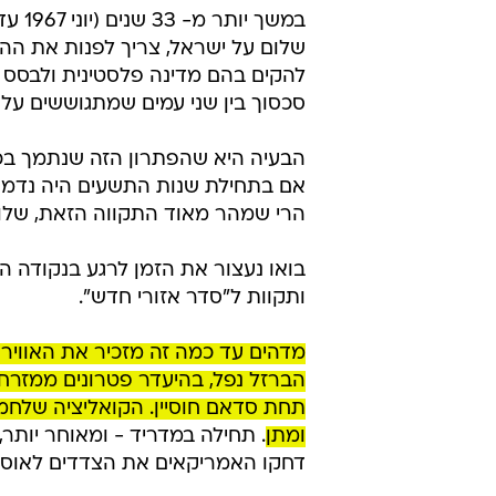
שלום על ישראל, צריך לפנות את הה
להקים בהם מדינה פלסטינית ולבסס פת
סכסוך בין שני עמים שמתגוששים על
הבעיה היא שהפתרון הזה שנתמך בכל
אם בתחילת שנות התשעים היה נדמה 
הרי שמהר מאוד התקווה הזאת, שלוות
בואו נעצור את הזמן לרגע בנקודה הה
ותקוות ל"סדר אזורי חדש".
מדהים עד כמה זה מזכיר את האוויר
הברזל נפל, בהיעדר פטרונים ממזרח
תחת סדאם חוסיין. הקואליציה שלח
ומתן
. תחילה במדריד - ומאוחר יותר,
דחקו האמריקאים את הצדדים לאוסל