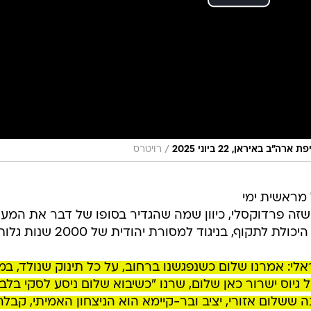
/
באיראן, 22 ביוני 2025
רויטרס
מראשית ימי
 שזה פרדוקסלי, כיוון שמה שהגדיר בסופו של דבר את המע
לתקוף, בניגוד למסורת יהודית של 2000 שנות גלות.
י: אמרנו שלום כשנפגשנו ברחוב, על כל תינוק שנולד, במ
 גיוס ישרור כאן שלום, שרנו "כשיבוא שלום ניסע לסקי בלבנ
ששלום אזורי, יציב ובר-קיימא הוא הניצחון האמיתי, קבל