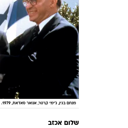
מנחם בגין, ג'ימי קרטר, אנואר סאדאת, 1979. חלום השלום היה תמיד משאלת לב ששאפנו להגשים
שלום אכזב