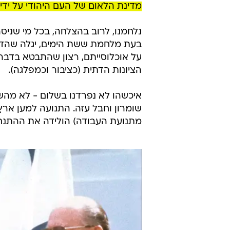
מדינת הלאום של העם היהודי על ידי 
נלחמנו, לרוב בהצלחה, בכל מי שניס
בעת מלחמת ששת הימים, יגלה שהד
על אוכלוסייתם, רצון שהתבטא בדבר
הציונות הדתית (כציבור וכמפלגה).
איכשהו לא נפרדנו בשלום - לא מהשט
שומרון וחבל עזה. התנועה למען ארץ
מתנועת העבודה) הולידה את ההתנחל