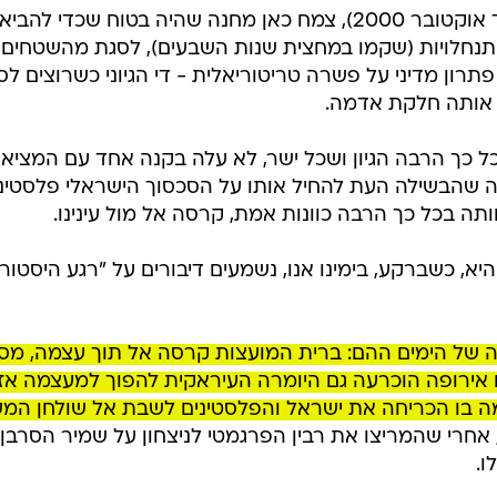
במשך יותר מ- 33 שנים (יוני 1967 עד אוקטובר 2000), צמח כאן מחנה שהיה בטוח שכדי להביא
תנחלויות (שקמו במחצית שנות השבעים), לסגת מהשטחים,
רון מדיני על פשרה טריטוריאלית - די הגיוני כשרוצים לסי
 אותה חלקת אדמה.
 כך הרבה הגיון ושכל ישר, לא עלה בקנה אחד עם המציאו
שהבשילה העת להחיל אותו על הסכסוך הישראלי פלסטיני
ה בכל כך הרבה כוונות אמת, קרסה אל מול עינינו.
יא, כשברקע, בימינו אנו, נשמעים דיבורים על "רגע היסטורי
ה של הימים ההם: ברית המועצות קרסה אל תוך עצמה, מס
 אירופה הוכרעה גם היומרה העיראקית להפוך למעצמה אזו
מה בו הכריחה את ישראל והפלסטינים לשבת אל שולחן המ
 אחרי שהמריצו את רבין הפרגמטי לניצחון על שמיר הסרבן 
ו.