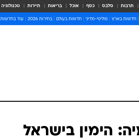
תרבות
סלבס
כסף
אוכל
בריאות
תיירות
טכנולוגיה
חדשות בארץ
פוליטי-מדיני
חדשות בעולם
בחירות 2026
עוד בחדשות
אירועים בארץ
פוליטיקה וממשל
המזרח התיכון
דעות ופרשנויו
חדשות פלילים ומשפט
יחסי חוץ
אירופה
סרי ושלזינגר
חינוך
אמריקה
פרויקטים מיוח
ישראלים בחו"ל
אסיה והפסיפיק
אסור לפספס
בריאות
אפריקה
מדע וסביבה
חברה ורווחה
הנחיות פיקוד 
ארכיון מדורים
זמני כניסת ש
לוח חופשות וח
לוח שנה
חדשות יהדות
: הימין בישראל
חדשות המשפ