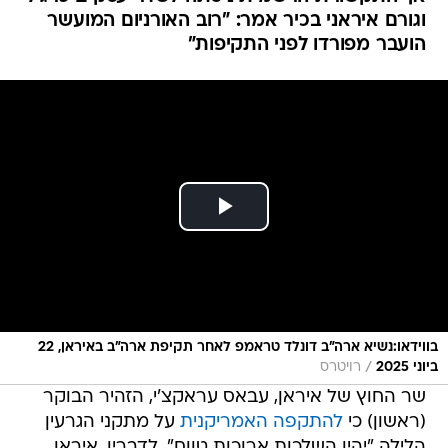
וגורם איראני בכיר אמר: "רוב האורניום המועשר
הועבר מפורדו לפני התקיפות"
בווידאו:נשיא ארה"ב דונלד טראמפ לאחר תקיפת ארה"ב באיראן, 22
/
ביוני 2025
רויטרס
שר החוץ של איראן, עבאס עראקצ'י, הזהיר הבוקר
(ראשון) כי
להתקפה האמריקנית
על מתקני הגרעין
הלילה "יהיו השלכות ארוכות טווח". לדבריו, איראן