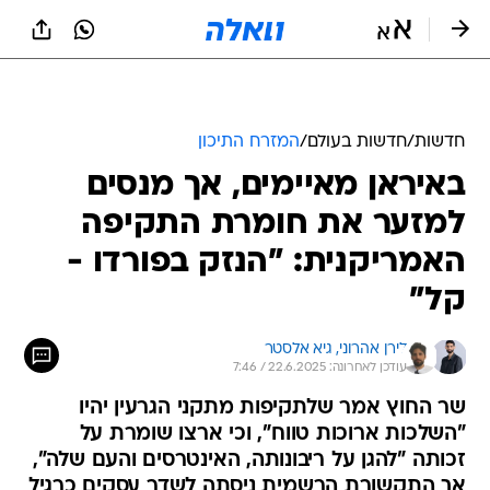
חדשות
/
חדשות בעולם
/
המזרח התיכון
באיראן מאיימים, אך מנסים
למזער את חומרת התקיפה
האמריקנית: "הנזק בפורדו -
קל"
לירן אהרוני, 
גיא אלסטר
עודכן לאחרונה: 22.6.2025 / 7:46
שר החוץ אמר שלתקיפות מתקני הגרעין יהיו
"השלכות ארוכות טווח", וכי ארצו שומרת על
זכותה "להגן על ריבונותה, האינטרסים והעם שלה",
אך התקשורת הרשמית ניסתה לשדר עסקים כרגיל