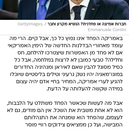
/
חברות אמיצה או פחדנית? הנשיא מקרון וחבר
GettyImages,
Emmanuele Contini
באמריקה הפחד אינו נפוץ כל כך, אבל קיים. הרי מה
עומד מאחורי הבדלנות החדשה של הימין האמריקאי
אם לא פחד מן האפשרות שיצטרכו להילחם, חס
וחלילה? טבעי כמובן לא לרצות במלחמה, אבל כל
כסיל מסוגל להבין שאם לאיראן ומנהיגיה החדורים
במונו־מאניה יהיו נשק גרעיני וטילים בליסטיים שיוכלו
להגיע לערי אמריקה, המחיר בחיי אדם יהיה עצום
במידה שקשה להעלותה על הדעת.
אבל מה לעשות שכאשר הפחד משתלט על הלבבות,
הוא לא אחת משבית את השכל. אין הם מודים, גם לא
לעצמם, שהפחד הוא שמנחה את התנהלותם
המבישה, ועל כן ממציאים צידוקים רוויי מוסר