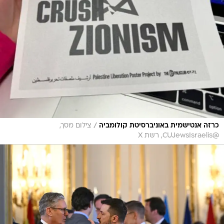
/
כרזה אנטישמית באוניברסיטת קולומביה
צילום מסך,
@CUJewsIsraelis, רשת X