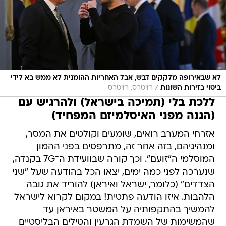
לא שבאירופה מלקקים דבש, אבל האחריות ההומנית לא ממש בא לידי
/
ביטוי בזירות השונות
רויטרס, רויטרס
ללכת בלי (תמיכה בישראל) ולהרגיש עם
(הגנה מפני האיסלמיזם המפחיד)
אזרחי המערב רואים, שומעים וקולטים את המסר,
ומנהיגיהם, בזה אחר זה, מתרפסים בפני ההמון
המוסלמי ה"זועם". וכך קורה שבוועידת ה־7G בקנדה,
שנערכה לפני כמה ימים, יצאו הכל בהודעה שעל "שני
הצדדים" (כלומר, ישראל ואיראן) להוריד את גובה
הלהבות. איזו הודעה פתטית! במקום לקרוא לישראל
להמשיך בהתקפותיה על המשטר באיראן עד
שהמשימות של השמדת הגרעין והטילים הבליסטיים