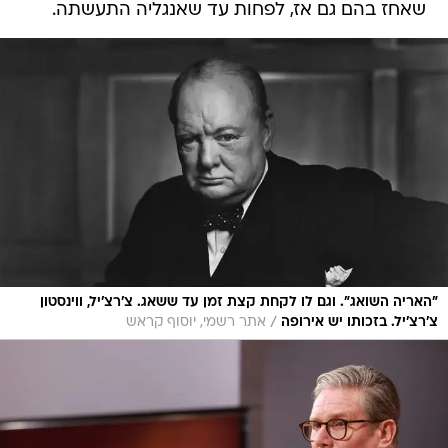
שאחז בהם גם אז, לפחות עד שאנגליה התעשתה.
"האריה השואג". וגם לו לקחת קצת זמן עד ששאג. צ'רצ'יל, ווינסטון
/
צ'רצ'יל. בזכותו יש אירופה
אתר רשמי, יוסוף קראש