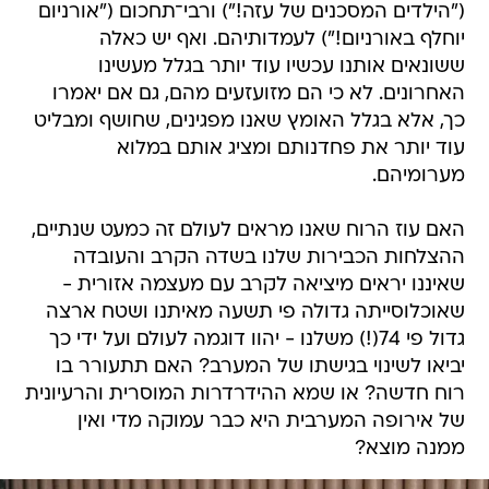
("הילדים המסכנים של עזה!") ורבי־תחכום ("אורניום
יוחלף באורניום!") לעמדותיהם. ואף יש כאלה
ששונאים אותנו עכשיו עוד יותר בגלל מעשינו
האחרונים. לא כי הם מזועזעים מהם, גם אם יאמרו
כך, אלא בגלל האומץ שאנו מפגינים, שחושף ומבליט
עוד יותר את פחדנותם ומציג אותם במלוא
מערומיהם.
האם עוז הרוח שאנו מראים לעולם זה כמעט שנתיים,
ההצלחות הכבירות שלנו בשדה הקרב והעובדה
שאיננו יראים מיציאה לקרב עם מעצמה אזורית -
שאוכלוסייתה גדולה פי תשעה מאיתנו ושטח ארצה
גדול פי 74(!) משלנו - יהוו דוגמה לעולם ועל ידי כך
יביאו לשינוי בגישתו של המערב? האם תתעורר בו
רוח חדשה? או שמא ההידרדרות המוסרית והרעיונית
של אירופה המערבית היא כבר עמוקה מדי ואין
ממנה מוצא?