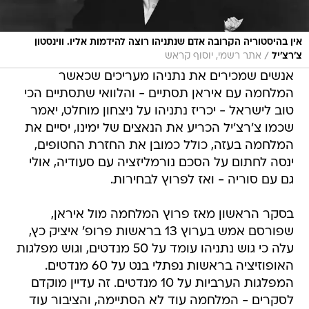
אין בהיסטוריה הקרובה אדם שנתניהו רוצה להידמות אליו. ווינסטון
/
צ'רצ'יל
אתר רשמי, יוסוף קראש
אנשים שמכירים את נתניהו מעריכים שכאשר
המלחמה עם איראן תסתיים - והלוואי שתסתיים הכי
טוב לישראל - יכריז נתניהו על ניצחון מוחלט, יאמר
שכמו צ'רצ'יל הכריע את הנאצים של ימינו, יסיים את
המלחמה בעזה, כולל כמובן את החזרת החטופים,
ינסה לחתום על הסכם נורמליזציה עם סעודיה, אולי
גם עם סוריה - ואז לפרוץ לבחירות.
בסקר הראשון מאז פרוץ המלחמה מול איראן,
שפורסם אמש בערוץ 13 בראשות פרופ' איציק כץ,
עלה כי גוש נתניהו עומד על 50 מנדטים, וגוש מפלגות
האופוזיציה בראשות נפתלי בנט על 60 מנדטים.
המפלגות הערביות על 10 מנדטים. זה עדיין מוקדם
לסקרים - המלחמה עוד לא הסתיימה, והציבור עוד