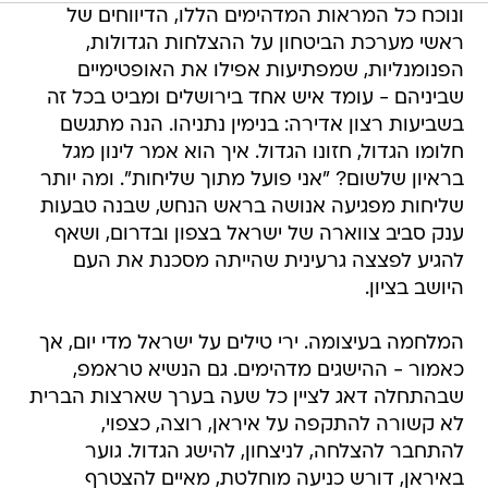
ונוכח כל המראות המדהימים הללו, הדיווחים של
ראשי מערכת הביטחון על ההצלחות הגדולות,
הפנומנליות, שמפתיעות אפילו את האופטימיים
שביניהם - עומד איש אחד בירושלים ומביט בכל זה
בשביעות רצון אדירה: בנימין נתניהו. הנה מתגשם
חלומו הגדול, חזונו הגדול. איך הוא אמר לינון מגל
בראיון שלשום? "אני פועל מתוך שליחות". ומה יותר
שליחות מפגיעה אנושה בראש הנחש, שבנה טבעות
ענק סביב צווארה של ישראל בצפון ובדרום, ושאף
להגיע לפצצה גרעינית שהייתה מסכנת את העם
היושב בציון.
המלחמה בעיצומה. ירי טילים על ישראל מדי יום, אך
כאמור - ההישגים מדהימים. גם הנשיא טראמפ,
שבהתחלה דאג לציין כל שעה בערך שארצות הברית
לא קשורה להתקפה על איראן, רוצה, כצפוי,
להתחבר להצלחה, לניצחון, להישג הגדול. גוער
באיראן, דורש כניעה מוחלטת, מאיים להצטרף