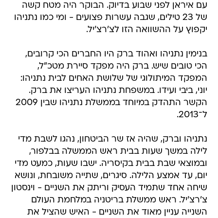
עם איראן לפני שבוע בדיוק. הבוקר היה מטח קשה
של 23 טילים, שגבה עשרות פצועים - ומי כמו נתניהו
יקפוץ על ההשוואה הזו לצ'רצ'יל.
בנימין נתניהו ואהוד ברק היו החברים הכי קרובים,
הכי טובים שיש. ברק היה מפקד סיירת מטכ"ל,
המפקד המיתולוגי של שלושת האחים לבית נתניהו:
יוני, ביבי ועידו. במשפחת נתניהו העריצו את ברק.
הקשר התהדק במיוחד בממשלת נתניהו שבין 2009
ל־2013.
נתניהו וברק, שהיה אז שר הביטחון, נהגו לשבת מדי
לילה במשך שעות בבית ראש הממשלה בבלפור,
ובמוצאי שבת בבית בקיסריה. ישבו שעות, כמעט מדי
יום, עד אמצע הלילה. סיגרים, שתייה משובחת, ונושא
שיחה אחד שתמיד העסיק וריתק את השניים - וינסטון
צ'רצ'יל. ראש ממשלת בריטניה במלחמת העולם
השנייה עניין מאוד את השניים - האיש שהציל את