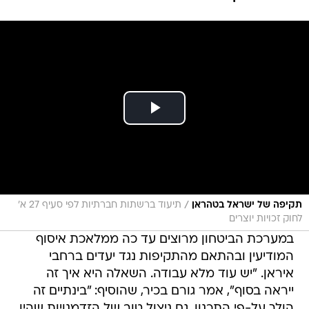
/
תקיפה של ישראל בטהראן
תיעוד ברשתות חברתיות לפי סעיף 27 א'
לחוק זכויות יוצרים
במערכת הביטחון מרוצים עד כה ממלאכת איסוף
המודיעין ובהתאם מהתקיפות נגד יעדים ברחבי
איראן. "יש עוד מלא עבודה. השאלה היא איך זה
ייראה בסוף", אמר גורם בכיר, שהוסיף: "בינתיים זה
הולך על-פי התכנון. גם ניצול טוב של הזדמנויות שהיו