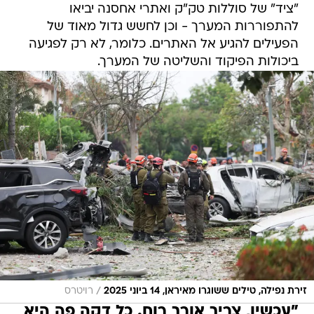
"ציד" של סוללות טק"ק ואתרי אחסנה יביאו
להתפוררות המערך - וכן לחשש גדול מאוד של
הפעילים להגיע אל האתרים. כלומר, לא רק לפגיעה
ביכולות הפיקוד והשליטה של המערך.
/
זירת נפילה, טילים ששוגרו מאיראן, 14 ביוני 2025
רויטרס
"עכשיו, צריך אורך רוח. כל דקה פה היא