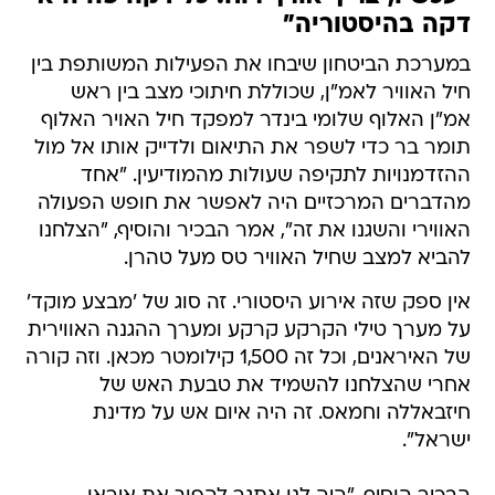
דקה בהיסטוריה"
במערכת הביטחון שיבחו את הפעילות המשותפת בין
חיל האוויר לאמ"ן, שכוללת חיתוכי מצב בין ראש
אמ"ן האלוף שלומי בינדר למפקד חיל האויר האלוף
תומר בר כדי לשפר את התיאום ולדייק אותו אל מול
ההזדמנויות לתקיפה שעולות מהמודיעין. "אחד
מהדברים המרכזיים היה לאפשר את חופש הפעולה
האווירי והשגנו את זה", אמר הבכיר והוסיף, "הצלחנו
להביא למצב שחיל האוויר טס מעל טהרן.
אין ספק שזה אירוע היסטורי. זה סוג של 'מבצע מוקד'
על מערך טילי הקרקע קרקע ומערך ההגנה האווירית
של האיראנים, וכל זה 1,500 קילומטר מכאן. וזה קורה
אחרי שהצלחנו להשמיד את טבעת האש של
חיזבאללה וחמאס. זה היה איום אש על מדינת
ישראל".