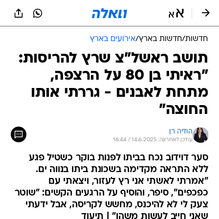
חדשות
/
חדשות בארץ
/
אירועים בארץ
תושב ראשל"צ שרץ להריסות:
"ראיתי בן 80 על הרצפה,
מתחת לאבנים - גררתי אותו
החוצה"
הודיה רן
עודכן לאחרונה: 14.6.2025 / 16:44
סער דוידוב נכח בביתו לפנות בוקר כשטיל פגע
ללא התראה מקדימה בשכונת ביתו בנווה ים.
"אמרתי לאשתי אני רץ לעזור, ויצאתי עם
כפכפים", סיפר, והוסיף על הרגעים הקשים: "שוטר
צעק לי לא להיכנס, מחשש לקריסה, אבל ידעתי
שאני חייב לעשות משהו" | תיעוד