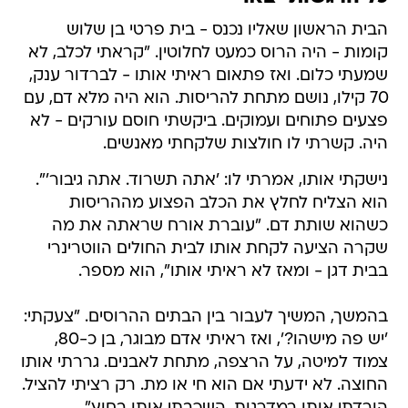
הבית הראשון שאליו נכנס - בית פרטי בן שלוש
קומות - היה הרוס כמעט לחלוטין. "קראתי לכלב, לא
שמעתי כלום. ואז פתאום ראיתי אותו - לברדור ענק,
70 קילו, נושם מתחת להריסות. הוא היה מלא דם, עם
פצעים פתוחים ועמוקים. ביקשתי חוסם עורקים - לא
היה. קשרתי לו חולצות שלקחתי מאנשים.
נישקתי אותו, אמרתי לו: 'אתה תשרוד. אתה גיבור'".
הוא הצליח לחלץ את הכלב הפצוע מההריסות
כשהוא שותת דם. "עוברת אורח שראתה את מה
שקרה הציעה לקחת אותו לבית החולים הווטרינרי
בבית דגן - ומאז לא ראיתי אותו", הוא מספר.
בהמשך, המשיך לעבור בין הבתים ההרוסים. "צעקתי:
'יש פה מישהו?', ואז ראיתי אדם מבוגר, בן כ-80,
צמוד למיטה, על הרצפה, מתחת לאבנים. גררתי אותו
החוצה. לא ידעתי אם הוא חי או מת. רק רציתי להציל.