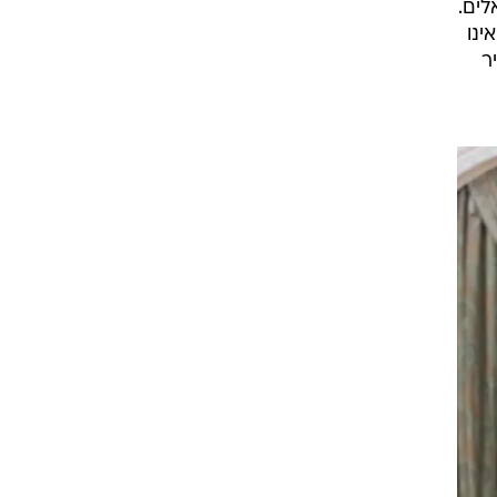
לים.
ינו
ר