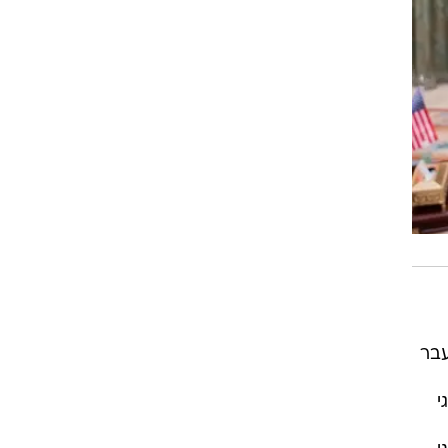
עבר
י