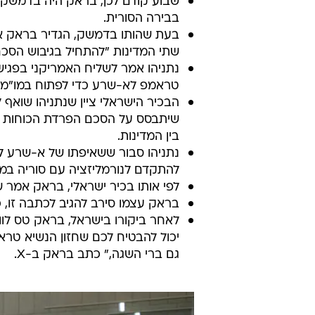
שבוע קודם לכן, בראק היה בדמשק
בבירה הסורית.
בעת שהותו בדמשק, הגדיר בראק את 
שתי המדינות "להתחיל בגיבוש הסכם
נתניהו אמר לשליח האמריקני בפגי
טראמפ לא-שרע כדי לפתוח במו"מ עם
הבכיר הישראלי ציין שנתניהו שואף
בין המדינות.
נתניהו סבור ששאיפתו של א-שרע ל
להתקדם לנורמליזציה עם סוריה במ
לפי אותו בכיר ישראלי, בראק אמר
בראק עצמו סירב להגיב לכתבה זו, כ
לאחר ביקורו בישראל, בראק טס לווש
יכול להבטיח לכם שחזון הנשיא טראמ
גם ברי השגה," כתב בראק ב-X.