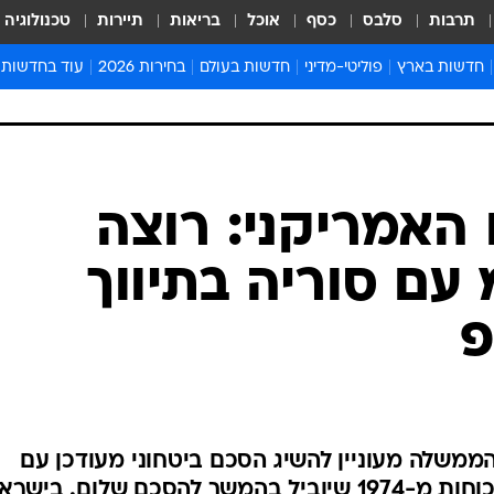
תרבות
סלבס
כסף
אוכל
בריאות
תיירות
טכנולוגיה
חדשות בארץ
פוליטי-מדיני
חדשות בעולם
בחירות 2026
עוד בחדשות
אירועים בארץ
פוליטיקה וממשל
המזרח התיכון
דעות ופרשנויו
חדשות פלילים ומשפט
יחסי חוץ
אירופה
סרי ושלזינגר
חינוך
אמריקה
פרויקטים מיוח
ישראלים בחו"ל
אסיה והפסיפיק
אסור לפספס
 האמריקני: רוצה
בריאות
אפריקה
מדע וסביבה
עם סוריה בתיווך
חברה ורווחה
הנחיות פיקוד 
ארכיון מדורים
פ
זמני כניסת ש
לוח חופשות וח
לוח שנה
חדשות יהדות
ממשלה מעוניין להשיג הסכם ביטחוני מעודכן עם
חדשות המשפ
סוריה על בסיס הסכם הפרדת הכוחות מ-1974 שיוביל בהמשך להסכם שלום. בישר