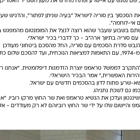
, שם נפגש עם א-שרע ופתח מחדש את מעון השגריר האמריקנ
הסכסוך בין סוריה לישראל "בעיה שניתן לפתור", והדגיש שעל
 אי-לוחמה".
שתם בשבוע שעבר שהוא רוצה לנצל את המומנטום מהמפגש בי
 סוריה בתיווך ארה"ב - כך לדברי בכיר ישראלי.
 לגבש סדרת הסכמים עם סוריה, החל מהסכם ביטחוני מעודכן
שיתבסס על הסכם הפרדת הכוחות מ-1974, עם התאמות למציאות הנוכחית, ועד להסכם שלום כו
התקרב לממשל טראמפ יוצרת הזדמנות דיפלומטית. "אנחנו רו
הירות האפשרית," אמר הבכיר הישראלי.
 שא-שרע פתוח לדון בהסכמים חדשים עם ישראל.
מו גם לשכת נתניהו.
ינגטון ועדכן את הנשיא טראמפ ואת שר החוץ מרקו רוביו. "אנ
פ והיישום שלו על ידי שר החוץ רוביוהם לא רק מעודדים - אל