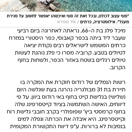
"סוף עצוב לכולנו, ובכל זאת זה סוף ואיכשהו יאפשר לחשוב על סגירת
/
מעגל". אילוסטרציה, כרתים
איל שפירא
מיכל פלג בת ה-66, נראתה לאחרונה ביום רביעי
שעבר ליד ביתה בכפר קאבוסי, כפר היסטורי במזרח
כרתים המשמש לישראלים רבים נקודת יציאה
לטיולים בטבע. קרוביה מסרו כי פלג נוהגת לעשות
טיולים רגליים בשטח באזור הכפר, ולשחות בחוף
הקרוב.
רשות הנמלים של רודוס חוקרת את המקרה בו
תיירת בת 31 מבולגריה נהרגה בעת שגלשה היום
(שלישי) בגלישת קייט בחוף באי רודוס ביוון. על פי
דיווחים, האישה השתמשה בציוד קייטסרפינג שלה
בחוף קרמסטי ביץ' שפופולרי בקרב חובבי גלישת רוח
וקייטסרפינג. היא איבדה את הכרתה ונפלה למים
בנסיבות לא ברורות. ע"פ דיווח התקשורת המקומית