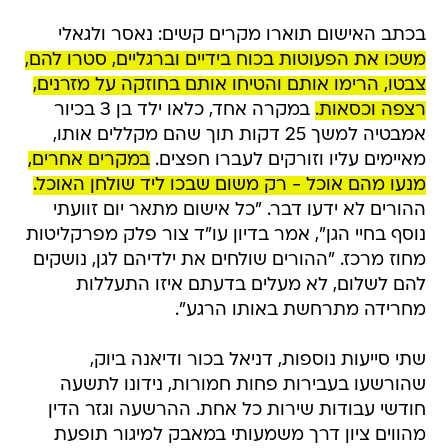
בכתב האישום תוארו מקרים קשים: נאסר ולגאלי
משכו את הפעוטות בכוח בידיים וברגליים, סטרו להם,
צבטו, הרימו אותם והטיחו אותם בחוזקה על מזרנים,
רצפה וכסאות.
במקרה אחד, כלאו ילד בן 3 בכיור
אמבטיה למשך 25 דקות תוך שהם מקללים אותו,
מאיימים עליו וזורקים לעברו חפצים.
במקרים אחרים,
מנעו מהם אוכל - רק משום שבכו ליד שולחן האוכל.
ההורים לא ידעו דבר. "כל אישום מתאר יום זוועתי
נוסף בחיי הגן", אמר בדיון עו"ד צור פלק מפרקליטות
מחוז מרכז. "ההורים שולחים את ילדיהם לגן, נושקים
להם לשלום, לא מעלים בדעתם איזו התעללות
מחרידה מתרחשת באותו הרגע".
שתי סייעות נוספות, דניאל בכור ודיאנה ביוק,
שהורשעו בעבירות פחות חמורות, נידונו לתשעה
חודשי עבודות שירות כל אחת. ההרשעה וגזר הדין
מהווים ציון דרך משמעותי במאבק למיגור תופעת