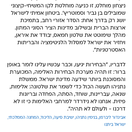
ניצחון מוחלט, זו כניעה מוחלטת לקו המשיחי-קיצוני
שמובילים בן גביר וסמוטריץ'. ביטחון אמיתי לישראל
יושג רק בדרך אחת: הסדר אזורי רחב, בתמיכת
ארצות הברית ובשילוב מדינות הציר הסוני המתון.
מהלך שימוטט את שלטון חמאס, יבודד את איראן,
ויחזיר את ישראל למסלול הלגיטימציה והבריתות
האסטרטגיות".
לדבריו, "הבחירות יגיעו, וכבר עכשיו עלינו לומר באופן
ברור: זו תהיה מערכת הבחירות האלימה, המכוערת
והמסוכנת ביותר שידעה מדינת ישראל. ממשלת
נתניהו תעשה הכול כדי לשמר את שלטונה: אלימות,
שנאה, עבריינות, שוחד, הסתה, הפחדה ובריונות
פיזית. אנחנו לא נידרדר למרחבי האלימות כי זו לא
דרכנו - ולעולם לא תהיה".
אביגדור ליברמן
בנימין נתניהו
ישיבת סיעה
הליכוד
המחנה הממלכתי
ישראל ביתנו