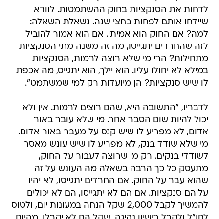
לדחות את הסנקציות בחוק ההשתמטות. לוודא
שיידחו אותם לפחות בחצי שנה. נשאלת השאלה:
למה? אם החוק הוא אמיתי. אם הוא אמור להוביל
לזה שהחרדים יתגייסו, מה זה משנה מתי הסנקציות
מתחילות? הרי מי שלא רוצה לרמות, הסנקציות
במילא לא יחולו עליו. הוא יילך, הוא יתגייס, מה אכפת
לו שיש סנקציות? הן מיועדות רק למי שמשתמט".
לדבריו, "התשובה היא, שהם רוצים לרמות. אין ולא
יכול להיות שום הסבר אחר. מי שלא עובר באור
אדום, לא מפריע לו שיש קנס על מעבר באור אדום.
מי שלא שודד בנק, לא מפריע לו שיש עונש מאסר
לשודדי בנקים. רק מי שרוצה לעבור על החוק,
מתעסק כל כך הרבה בשאלה מה העונש על זה
שהוא עבר על החוק. אם החרדים יתגייסו, לא יהיו
עליהם סנקציות. אם הם לא יתגייסו, הם לא יכולים
להמשיך לקבל 2,000 שקל הנחה במעונות יום, ולטוס
לחו"ל ולקבל רישיון נהיגה. שקל הם לא יקבלו. מהיום