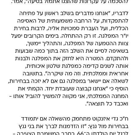
להסכמה על עקרונות שהוצגו אתמול בסיעה", אמר.
לדבריו, "אנחנו מדברים בשלב ראשון על פתיחה
להתפקדות, על הרחבה משמעותית של האסיפה
הכללית, ועל העברת סמכויות אליה, לרבות בחירת
יו"ר המפלגה. זו רק ההתחלה. בימים הקרובים יפעל
צוות ההטמעה של המפלגה, והתהליך יימשך,
בשאיפה לסיים את השלב הזה בתוך כמה שבועות
ולהתקדם. המטרה היא לחזק את המפלגה ולבנות
אותה לשנים קדימה כמפלגת שלטון איכותית,
אחראית וממלכתית. וזה מה שיקרה". בתשובה
לשאלה אם יישאר במפלגה גם אם לא יזכה בבחירות,
הוסיף כי "אנחנו קבוצה שעובדת יחד. הקמתי את
המחנה הממלכתי, אני מקווה להמשיך להוביל אותו -
ואכבד כל תוצאה".
ח"כ גדי איזנקוט מתחמק מהשאלה אם יתמודד
בבחירות מול גנץ: "זו הזדמנות לברך את בני גנץ
לרגל יום הולדתו ה־66. כחבר המשמרת הצעירה -