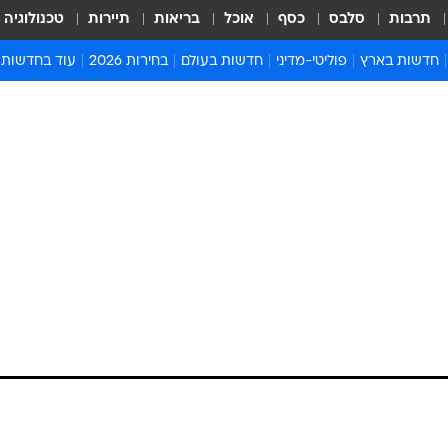
תרבות
סלבס
כסף
אוכל
בריאות
תיירות
טכנולוגיה
חדשות בארץ
פוליטי-מדיני
חדשות בעולם
בחירות 2026
עוד בחדשות
אירועים בארץ
פוליטיקה וממשל
המזרח התיכון
דעות ופרשנויו
חדשות פלילים ומשפט
יחסי חוץ
אירופה
סרי ושלזינגר
חינוך
אמריקה
פרויקטים מיוח
ישראלים בחו"ל
אסיה והפסיפיק
אסור לפספס
בריאות
אפריקה
מדע וסביבה
חברה ורווחה
הנחיות פיקוד 
ארכיון מדורים
זמני כניסת ש
לוח חופשות וח
לוח שנה
חדשות יהדות
חדשות המשפ