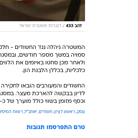
/
להב 433
דוברות משטרת ישראל
המשטרה ניהלה נגד החשודים - חלקם ב
סמויה במשך מספר חודשים, ובמסגרת
ולאחר מכן סחטו באיומים את הלווי
כלכליות, בכללן הלבנת הון.
לדיון בבקשה להארכת מעצר. במסגרת
וכסף מזומן בשווי כולל מוערך של כ-130 מיליון שקל.
עסק
ראשון לציון
חשודים
יאחב"ל
רשות המיסים
טרם התפרסמו תגובות