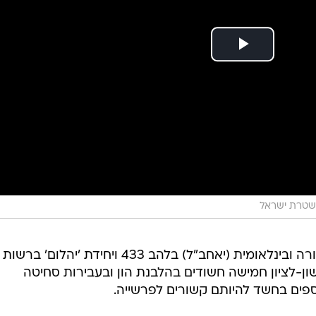
שטרת ישראל
היחידה הארצית לחקירת פשיעה חמורה ובינלאומית (יאחב"ל) בלהב 433 ויחידת 'יהלום' ברשות
שון-לציון חמישה חשודים בהלבנת הון ובעבירות סחיטה