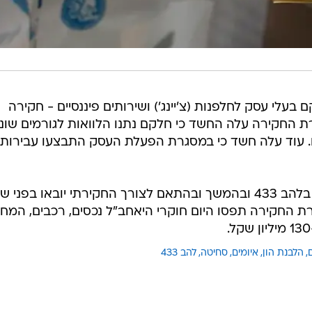
עלי עסק לחלפנות (צ'יינג') ושירותים פיננסיים - חקירה
 החקירה עלה החשד כי חלקם נתנו הלוואות לגורמים שוני
ם. עוד עלה חשד כי במסגרת הפעלת העסק התבצעו עבירות
החשודים והמעורבים הובאו לחקירה בלהב 433 ובהמשך ובהתאם לצורך החקירתי יובאו בפנ
 החקירה תפסו היום חוקרי היאחב"ל נכסים, רכבים, המח
הלבנת הון
איומים
סחיטה
להב 433