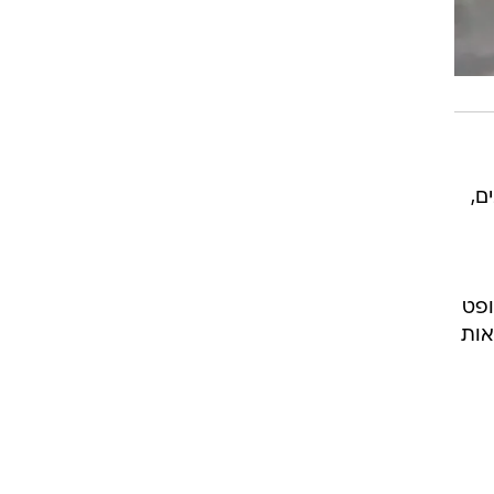
ם,
י שופט
אות