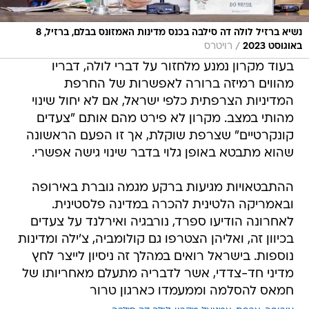
נשיא ברזיל לולה דה סילבה בכנס מדינות האמזונס בבלם, ברזיל, 8
/
באוגוסט 2023
רויטרס
בעוד מקרון נמנע מלחזור על דברי לולה, דבריו
מהווים רמיזה ברורה לאפשרות של החרפת
המדיניות הצרפתית כלפי ישראל, אם לא יחול שינוי
מהותי במצב. מקרון לא פירט מהם אותם "צעדים
קונקרטיים" שצרפת שוקלת, אך זו הפעם הראשונה
שהוא מתבטא באופן גלוי בדבר שינוי גישה אפשרי.
ההתבטאויות מגיעות ברקע מגמה גוברת באירופה
ובאמריקה הלטינית להכרה במדינה פלסטינית.
לאחרונה הודיעו ספרד, נורבגיה ואירלנד על צעדים
בכיוון זה, ואליהן הצטרפו גם קולומביה, צ'ילה ומדינות
נוספות. בישראל רואים במהלך זה ניסיון לייצר לחץ
מדיני חד-צדדי, אשר לדבריה מתעלם מאחריותו של
חמאס להסלמה וממעמדו כארגון טרור