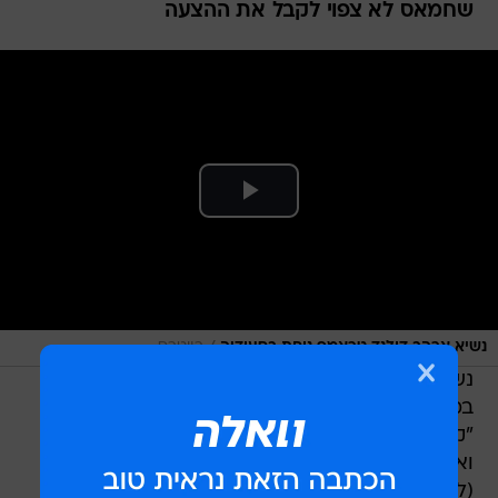
שחמאס לא צפוי לקבל את ההצעה
/
נשיא ארהב דולנד טראמפ נוחת בסעודיה
רויטרס
נשיא ארה"ב דונלד טראמפ אמר הערב (שישי)
במסיבת עיתונאים בחדר הסגלגל כי ישראל וחמאס
"קרובות מאוד" לעסקת חטופים והפסקת אש בעזה
ואמר כי ימסור עדכון בנושא היום או מחר. "יש סיכוי
(להגיע להסכם)", אמר טראמפ.