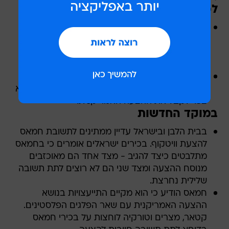
למה זה חשוב
דבריו של הנשיא האמריקני עומדים בסתירה למסרי
האכזבה שהשמיעו בכירי חמאס ביממה האחרונה
בפומבי ובשיחות פרטיות לגבי ההצעה שהעביר
השליח האמריקני סטיב ויטקוף.
האופטימיות של טראמפ גם שונה מאוד מההערכות
בממשלת ישראל ובמערכת הביטחון לפיהן חמאס לא
צפוי לקבל את ההצעה האמריקנית.
במוקד החדשות
בבית הלבן ובישראל עדיין ממתינים לתשובת חמאס
להצעת וויטקוף. בכירים ישראלים אומרים כי בחמאס
מתלבטים כיצד להגיב - מצד אחד הם מאוכזבים
מנוסח ההצעה ומצד שני הם לא רוצים לתת תשובה
שלילית נחרצת.
חמאס הודיע כי הוא מקיים התייעצויות בנושא
ההצעה האמריקנית עם שאר הפלגים הפלסטינים.
קטאר, מצרים וטורקיה לוחצות על בכירי חמאס