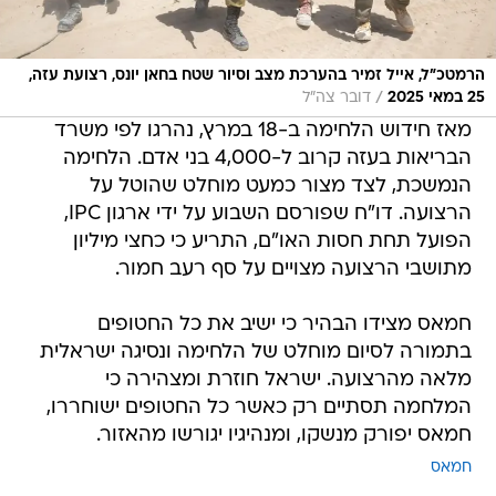
הרמטכ״ל, אייל זמיר בהערכת מצב וסיור שטח בחאן יונס, רצועת עזה,
/
25 במאי 2025
דובר צה"ל
מאז חידוש הלחימה ב-18 במרץ, נהרגו לפי משרד
הבריאות בעזה קרוב ל-4,000 בני אדם. הלחימה
הנמשכת, לצד מצור כמעט מוחלט שהוטל על
הרצועה. דו"ח שפורסם השבוע על ידי ארגון IPC,
הפועל תחת חסות האו"ם, התריע כי כחצי מיליון
מתושבי הרצועה מצויים על סף רעב חמור.
חמאס מצידו הבהיר כי ישיב את כל החטופים
בתמורה לסיום מוחלט של הלחימה ונסיגה ישראלית
מלאה מהרצועה. ישראל חוזרת ומצהירה כי
המלחמה תסתיים רק כאשר כל החטופים ישוחררו,
חמאס יפורק מנשקו, ומנהיגיו יגורשו מהאזור.
חמאס