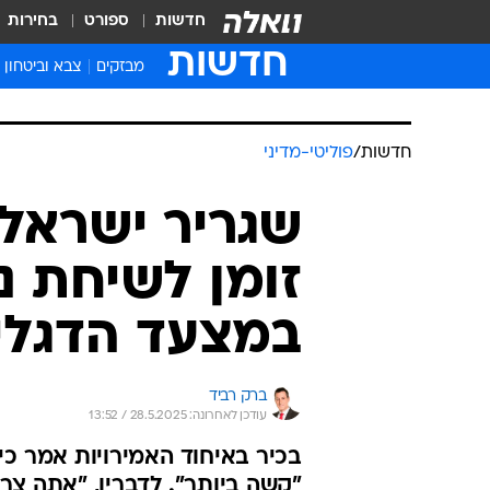
חדשות
ספורט
בחירות
חדשות
מבזקים
צבא וביטחון
חדשות
/
פוליטי-מדיני
שגריר ישראל 
זומן לשיחת נ
במצעד הדגלי
ברק רביד
עודכן לאחרונה: 28.5.2025 / 13:52
בכיר באיחוד האמירויות אמר כ
"קשה ביותר". לדבריו, "אתה צר