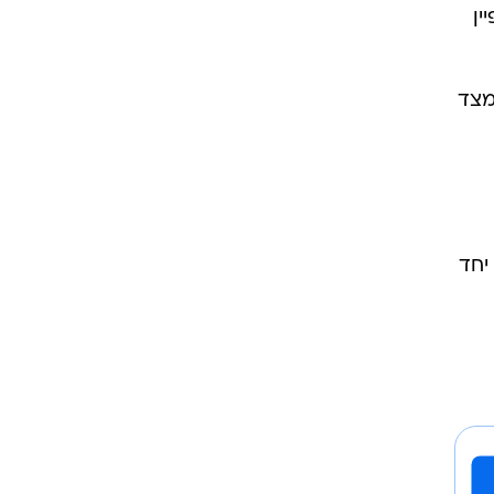
ין
מצד
יחד