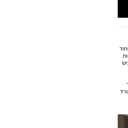
חוד
ות
יש
שרד