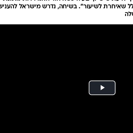
המייל האדום
לל שאיחרת לשיעור". בשיחה, נדרש מישראל להעניש
לה