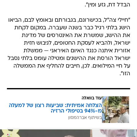
הבדל דת, גזע ומין".
"חיילי צה"ל, בכישרונם, בגבורתם ובאומץ לבם, הביאו
הישג בלתי רגיל כבר בשנה שעברה. במקום לקחת
את ההישג, שמשרת את האינטרסים של מדינת
ישראל, ולהביא לעסקת החטופים, לגיבוש חזית
אזורית איתנה כנגד האיום האיראני — ממשלת
ישראל הורסת את ההישגים ומטילה עומס בלתי נסבל
על חיי המילואים. לכן, חייבים להחליף את הממשלה
הזו".
עוד בוואלה
הצלחה אמיתית: שביעות רצון של למעלה
מ-94% בטיפולי הרזיה
בשיתוף אברהמסון