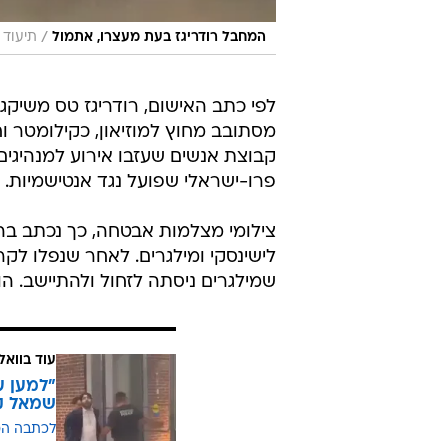
/
המחבל רודריגז בעת מעצרו, אתמול
תיעוד ברשת
לפי כתב האישום, רודריגז טס משיקגו 
מסתובב מחוץ למוזיאון, כקילומטר ו
קבוצת אנשים שעזבו אירוע למנהיגים 
פרו-ישראלי שפועל נגד אנטישמיות.
לישינסקי ומילגרים. לאחר שנפלו לקר
שמילגרים ניסתה לזחול ולהתיישב. ה
עוד בוואל
"למען ע
שמאל קי
לכתבה ה