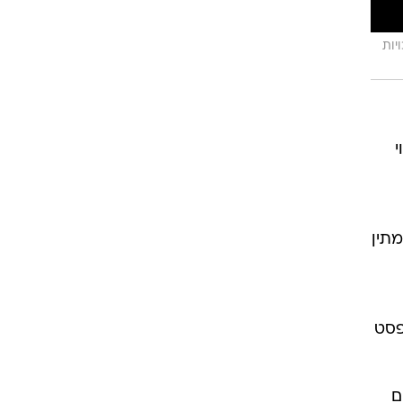
 לחוק זכויות
מתין
פסט
ם