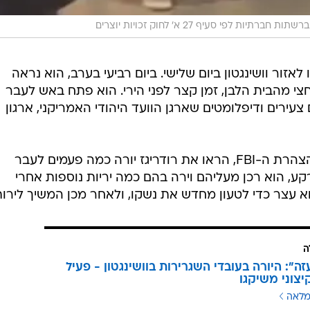
ות חברתיות לפי סעיף 27 א' לחוק זכויות יוצרים
לאזור וושינגטון ביום שלישי. ביום רביעי בערב, הוא נראה
חצי מהבית הלבן, זמן קצר לפני הירי. הוא פתח באש לעבר
צעירים ודיפלומטים שארגן הוועד היהודי האמריקני, ארגון
צילומי מצלמות אבטחה, כך נכתב בהצהרת ה-FBI, הראו את רודריגז יורה כמה פעמים לעבר
קע, הוא רכן מעליהם וירה בהם כמה יריות נוספות אחרי
וא עצר כדי לטעון מחדש את נשקו, ולאחר מכן המשיך לירות
ה
זה": היורה בעובדי השגרירות בוושינגטון - פעיל
צוני משיקגו
מלאה