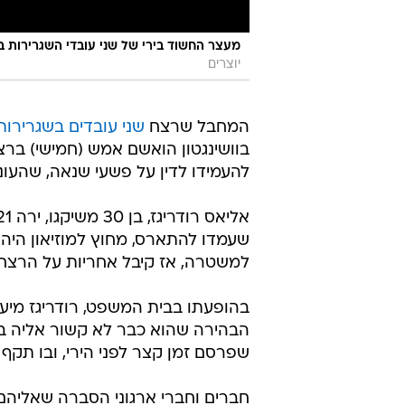
מעצר החשוד בירי של שני עובדי השגרירות בוושינגטון, 2
יוצרים
המחבל שרצח
שני עובדים בשגרירות
בוושינגטון הואשם אמש (חמישי) בר
להעמידו לדין על פשעי שנאה, שהעונ
שעמדו להתארס, מחוץ למוזיאון היהוד
למשטרה, אז קיבל אחריות על הרצח 
בהופעתו בבית המשפט, רודריגז מיעט
הבהירה שהוא כבר לא קשור אליה במש
שפרסם זמן קצר לפני הירי, ובו תק
חברים וחברי ארגוני הסברה שאליהם 