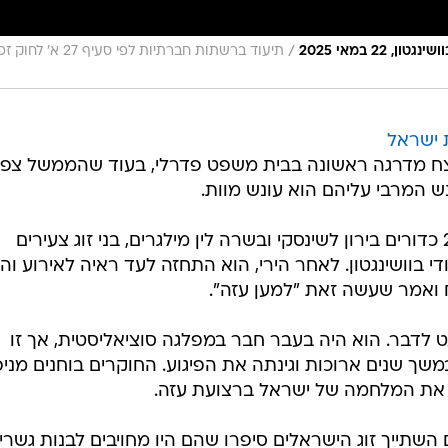
/
2 במאי 2025
תיעוד ברשתות חברתיות לפי סעיף 27 א'
 ישראל
צח מדרגה ראשונה בבית משפט פדרלי, בעוד שהממשל צפוי
ש המרבי עליהם הוא עונש מוות.
אליאס רודריגז, בן 30 משיקגו, ירה 21 כדורים בירון לשינסקי ובשרה לין מילגרים, בני זוג צעירים
י בוושינגטון. לאחר הירי, הוא התחזה לעד ראיה לאירוע וה
ואמר שעשה זאת "למען עזה".
 לדבר. הוא היה בעבר חבר במפלגה סוציאליסטית, אך זו
ך שנים ארוכות וגינתה את הפיגוע. החוקרים בוחנים מני
ף את המלחמה של ישראל ברצועת עזה.
השתייך זוג הישראלים סיפרו שהם היו מחויבים לבנות גשרי