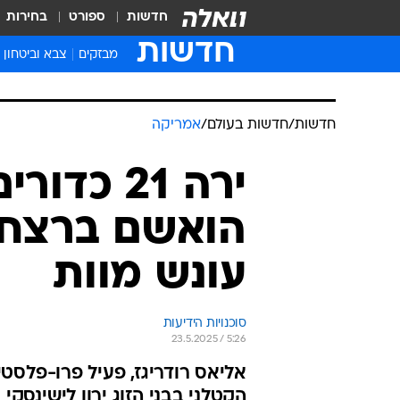
חדשות
ספורט
בחירות
חדשות
מבזקים
צבא וביטחון
חדשות
/
חדשות בעולם
/
אמריקה
ירה 21 כ
הואשם ברצח, 
עונש מוות
סוכנויות הידיעות
23.5.2025 / 5:26
אליאס רודריגז, פעיל פרו-פלסט
הקטלני בבני הזוג ירון לישינסקי 