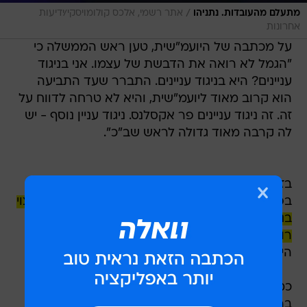
/
מתעלם מהעובדות. נתניהו
אתר רשמי, אלכס קולומויסקי/ידיעות
אחרונות
על מכתבה של היועמ"שית, טען ראש הממשלה כי
"הגמל לא רואה את הדבשת של עצמו. אני בניגוד
עניינים? היא בניגוד עניינים. התברר שעד התביעה
הוא קרוב מאוד ליועמ"שית, והיא לא טרחה לדווח על
זה. זה ניגוד עניינים פר אקסלנס. ניגוד עניין נוסף - יש
לה קרבה מאוד גדולה לראש שב"כ".
בזאת, ניסה להתחמק מהקביעה של השופט עמית
בפסק הדין, לפיה בשל חקירת קטאר גייט
נתניהו מצוי
בניגוד עניינים - ואסור היה לו לפטר את ראש שב"כ
רונן בר
על ידי הצפת הטענה לניגוד עניינים של
היועמ"שית.
כמו כן, הכריז נתניהו הערב כי "ממשלת ישראל
בראשותי תמנה ראש שב"כ, וזאת על אף