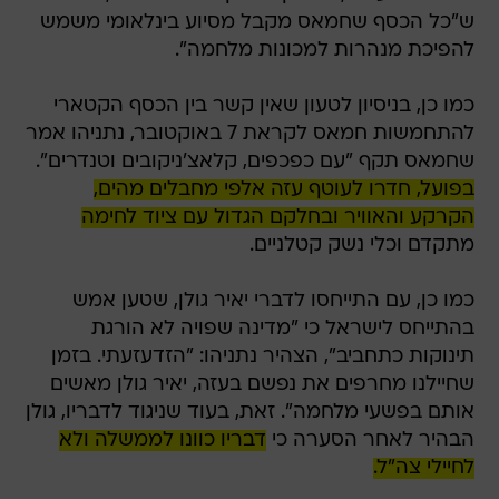
ש"כל הכסף שחמאס מקבל מסיוע בינלאומי משמש
להפיכת מנהרות למכונות מלחמה".
כמו כן, בניסיון לטעון שאין קשר בין הכסף הקטארי
להתחמשות חמאס לקראת 7 באוקטובר, נתניהו אמר
שחמאס תקף "עם כפכפים, קלאצ'ניקובים וטנדרים".
בפועל, חדרו לעוטף עזה אלפי מחבלים מהים,
הקרקע והאוויר ובחלקם הגדול עם ציוד לחימה
מתקדם וכלי נשק קטלניים.
כמו כן, עם התייחסו לדברי יאיר גולן, שטען אמש
בהתייחס לישראל כי "מדינה שפויה לא הורגת
תינוקות כתחביב", הצהיר נתניהו: "הזדעזעתי. בזמן
שחיילנו מחרפים את נפשם בעזה, יאיר גולן מאשים
אותם בפשעי מלחמה". זאת, בעוד שניגוד לדבריו, גולן
הבהיר לאחר הסערה כי
דבריו כוונו לממשלה ולא
לחיילי צה"ל.