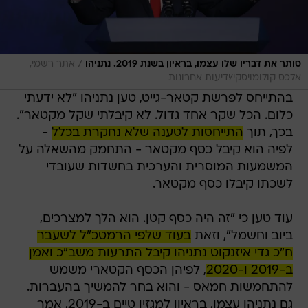
/
סותר את דבריו שלו עצמו, בראיון בשנת 2019. נתניהו
אתר רשמי,
אלכס קולומויסקי/ידיעות אחרונות
בהתייחס לפרשת קטאר-גייט, טען נתניהו "לא ידעתי
כלום. הכל שקר אחד גדול. לא קיבלתי שקל מקטאר".
בכך, תוך
התייחסות לטענה שלא נחקרת בכלל
-
לפיה הוא קיבל כסף מקטאר - התחמק מהשאלה על
המשמעות המוסרית והערכית בחשדות שעובדי
לשכתו קיבלו כסף מקטאר.
עוד טען כי "זה היה כסף קטן. הוא הלך למצרכים,
ביוב וחשמל", וזאת
בעוד שלפי הרמטכ"ל לשעבר
ח"כ גדי איזנקוט נתניהו קיבל התרעות משב"כ ואמן
ב-2019 ו-2020
, לפיהן הכסף הקטארי משמש
להתחמשות חמאס - והוא בחר להמשיך בהעברות.
גם נתניהו עצמו, בראיון למגזין טיים ב-2019, אמר