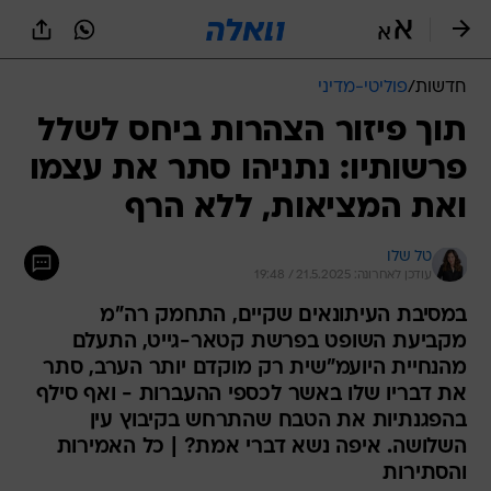
חדשות
/
פוליטי-מדיני
תוך פיזור הצהרות ביחס לשלל
פרשותיו: נתניהו סתר את עצמו
ואת המציאות, ללא הרף
טל שלו
עודכן לאחרונה: 21.5.2025 / 19:48
במסיבת העיתונאים שקיים, התחמק רה"מ
מקביעת השופט בפרשת קטאר-גייט, התעלם
מהנחיית היועמ"שית רק מוקדם יותר הערב, סתר
את דבריו שלו באשר לכספי ההעברות - ואף סילף
בהפגנתיות את הטבח שהתרחש בקיבוץ עין
השלושה. איפה נשא דברי אמת? | כל האמירות
והסתירות