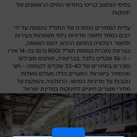
בסיסי הנחשב קריטי בחודשי החיים הראשונים של
תינוקות.
עליית המחירים החוזרת של התמ"ל נתפסת על ידי
רבים כסמל לחוסר מדיניות כלפי משפחות צעירות
ולחוסר רגולציה בתחום הרגיש. לשם השוואה,
בצרפת נמכרת קופסת תמ"ל (800 גרם) בכ-14 אירו
- כ-56 שקלים בלבד. בבריטניה, מותגים מובילים
נמכרים במחירים של 33-40 שקלים לקופסה - חצי
מהמחיר בישראל. הפערים הללו מעלים שאלות
נוקבות על מדיניות המיסוי, הרגולציה והפיקוח על
מחירי מוצרים חיוניים לתינוקות במדינת ישראל.