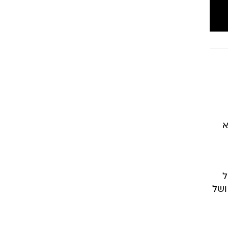
א
ל
ושל