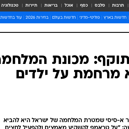
תרבות
סלבס
כסף
אוכל
בריאות
תיירות
טכנולוגיה
חדשות בארץ
פוליטי-מדיני
חדשות בעולם
בחירות 2026
עוד בחדשות
אירועים בארץ
פוליטיקה וממשל
המזרח התיכון
דעות ופרשנויו
חדשות פלילים ומשפט
יחסי חוץ
אירופה
סרי ושלזינגר
חינוך
אמריקה
פרויקטים מיוח
ישראלים בחו"ל
אסיה והפסיפיק
אסור לפספס
תוקף: מכונת המלחמה
בריאות
אפריקה
מדע וסביבה
 מרחמת על ילדים
חברה ורווחה
הנחיות פיקוד 
ארכיון מדורים
זמני כניסת ש
לוח חופשות וח
לוח שנה
חדשות יהדות
מר א-סיסי שמטרת המלחמה של ישראל היא להביא
חדשות המשפ
ה: "על טראמפ להשקיע מאמצים ולהפעיל לחצים