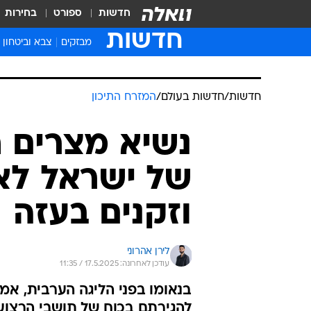
חדשות
ספורט
בחירות
חדשות
מבזקים
צבא וביטחון
חדשות
/
חדשות בעולם
/
המזרח התיכון
נשיא מצרים 
של ישראל לא
וזקנים בעזה
לירן אהרוני
עודכן לאחרונה: 17.5.2025 / 11:35
בנאומו בפני הליגה הערבית, א
להגירתם בכוח של תושבי הרצוע