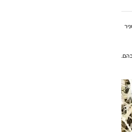
יר
ולסחר בהם.