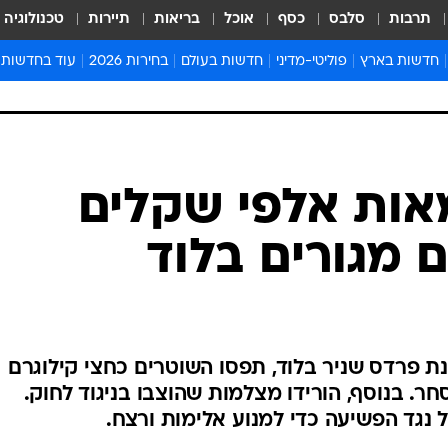
תרבות
סלבס
כסף
אוכל
בריאות
תיירות
טכנולוגיה
חדשות בארץ
פוליטי-מדיני
חדשות בעולם
בחירות 2026
עוד בחדשות
אירועים בארץ
פוליטיקה וממשל
המזרח התיכון
דעות ופרשנויו
חדשות פלילים ומשפט
יחסי חוץ
אירופה
סרי ושלזינגר
חינוך
אמריקה
פרויקטים מיוח
ישראלים בחו"ל
אסיה והפסיפיק
אסור לפספס
אות אלפי שקלים
בריאות
אפריקה
מדע וסביבה
 מגורים בלוד
חברה ורווחה
הנחיות פיקוד 
ארכיון מדורים
זמני כניסת ש
לוח חופשות וח
 פרדס שניר בלוד, תפסו השוטרים כחצי קילוגרם
לוח שנה
ר. בנוסף, הורידו מצלמות שהוצבו בניגוד לחוק.
חדשות יהדות
נגד הפשיעה כדי למנוע אלימות ורצח.
חדשות המשפ