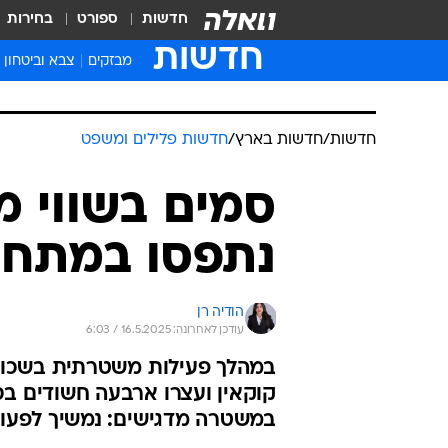
חדשות
ספורט
בחירות
חדשות
מבזקים
צבא וביטחון
חדשות
/
חדשות בארץ
/
חדשות פלילים ומשפט
סמים בשווי מ
נתפסו במתחם
הודיה רן
עודכן לאחרונה: 16.5.2025 / 6:03
במהלך פעילות משטרתית בשכונת
קוקאין ועצרו ארבעה חשודים בסח
במשטרה מדגישים: נמשיך לפעול 