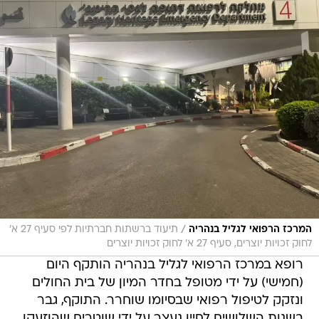
/
המרכז הרפואי לגליל בנהריה
תיעוד ברשתות חברתיות לפי סעיף 27 א'
לחוק זכויות יוצרים, סעיף 27 א׳ לחוק זכויות יוצרים
רופא במרכז הרפואי לגליל בנהריה הותקף היום
(חמישי) על ידי מטופל בחדר המיון של בית החולים
ונזקק לטיפול רפואי שבסיומו שוחרר. התוקף, גבר
בשנות השלושים לחייו נעצר על ידי שוטרים שהוזעקו