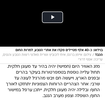
בוידאו: כ-40 אלף מטיילים פקדו את אתרי הטבע, למרות החום
/
הכבד
צילום: איימן ברגס, איתי ליבוביץ ושרית פאלצי רשות הטבע והגנים,
עריכה: אסף דרורי
מזג האוויר היום (חמישי) יהיה בהיר עד מעונן חלקית.
תחול עלייה נוספת בטמפרטורות בעיקר בהרים
ובפנים הארץ, וייעשה חם ויבש מהרגיל לעונה עד
שרבי. אחר הצהריים הרוחות הצפוניות יתחזקו לאורך
החוף. ובלילה יהיה מעונן חלקית. ייתכן ערפל במישור
החוף, השפלה וצפון מערב הנגב.