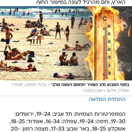
הארץ, וחם מהרגיל לעונה במישור החוף.
/
בסוף השבוע מזג האוויר יתחמם ויעשה שרבי
עיבוד תמונה, סטודיו
וואלה!, צילום: ראובן קסטרו
התחזית המלאה
הטמפרטורות הצפויות: תל אביב: 19-24, ירושלים:
19-30, חיפה: 19-24, עפולה: 16-34, אשדוד: 18-25,
אשקלון: 18-25, באר שבע: 17-33, מצפה רמון: 20-