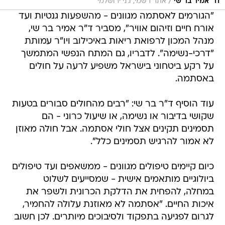
/
דר' אמיר בר שי
אתר רשמי, ג'ני ירושלמי
"הגורמים לאסתמה מגוונים - מהשפעות גנטיות ועד
אורח חיים וזיהום אוויר", מסביר ד"ר אמיר בר שי,
מנהל המכון לרפואת ריאות באיכילוב ויו"ר עמותת
"דרכי-נשימה". לדבריו, גם המתח הנפשי המתמשך
על רקע ביטחוני בישראל משפיע לרעה על חולים
באסתמה.
עוד הוסיף ד"ר בר שי: "רבים מהחולים סבורים בטעות
שקושי בדיבור או נשימה, או שיעול כרוני - הם
תסמינים תקינים אצל חולי אסתמה. אבל חולה מאוזן
לא אמור להרגיש תסמינים כלל".
כיום קיימים טיפולים מגוונים - ממשאפים ועד טיפולים
ביולוגיים מותאמים אישית - שמסייעים לשלוט
במחלה, להפחית את הדלקת הכרונית ולשפר את
איכות החיים. "אסתמה לא מאוזנת עלולה להחמיר,
לגרום לפגיעה בתפקוד ולסיבוכים מיותרים. לכן חשוב