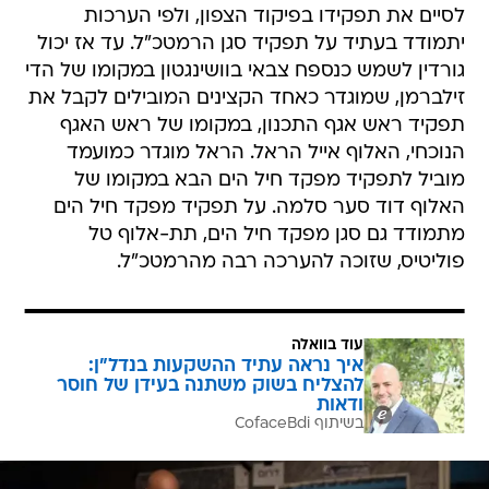
לסיים את תפקידו בפיקוד הצפון, ולפי הערכות
יתמודד בעתיד על תפקיד סגן הרמטכ"ל. עד אז יכול
גורדין לשמש כנספח צבאי בוושינגטון במקומו של הדי
זילברמן, שמוגדר כאחד הקצינים המובילים לקבל את
תפקיד ראש אגף התכנון, במקומו של ראש האגף
הנוכחי, האלוף אייל הראל. הראל מוגדר כמועמד
מוביל לתפקיד מפקד חיל הים הבא במקומו של
האלוף דוד סער סלמה. על תפקיד מפקד חיל הים
מתמודד גם סגן מפקד חיל הים, תת-אלוף טל
פוליטיס, שזוכה להערכה רבה מהרמטכ"ל.
עוד בוואלה
איך נראה עתיד ההשקעות בנדל"ן:
להצליח בשוק משתנה בעידן של חוסר
ודאות
בשיתוף CofaceBdi