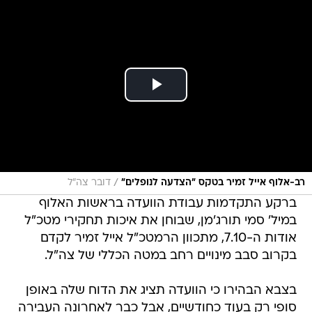
/
רב-אלוף אייל זמיר בטקס ״הצדעה לנופלים״
דובר צה"ל
ברקע התקדמות עבודת הוועדה בראשות האלוף
במיל' סמי תורג'מן, שבוחן את איכות תחקירי מטכ"ל
אודות ה-7.10, מתכוון הרמטכ"ל אייל זמיר לקדם
בקרוב סבב מינויים רחב במטה הכללי של צה"ל.
בצבא הבהירו כי הוועדה תציג את הדוח שלה באופן
סופי רק בעוד כחודשיים, אבל כבר לאחרונה העבירה