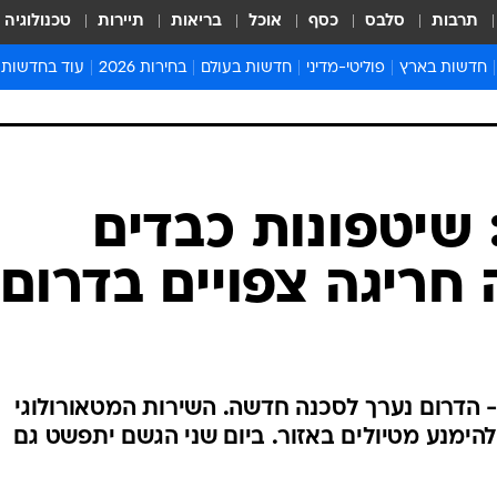
תרבות
סלבס
כסף
אוכל
בריאות
תיירות
טכנולוגיה
חדשות בארץ
פוליטי-מדיני
חדשות בעולם
בחירות 2026
עוד בחדשות
אירועים בארץ
פוליטיקה וממשל
המזרח התיכון
דעות ופרשנויו
חדשות פלילים ומשפט
יחסי חוץ
אירופה
סרי ושלזינגר
חינוך
אמריקה
פרויקטים מיוח
ישראלים בחו"ל
אסיה והפסיפיק
אסור לפספס
בריאות
אפריקה
מדע וסביבה
חברה ורווחה
הנחיות פיקוד 
ארכיון מדורים
זמני כניסת ש
לוח חופשות וח
לוח שנה
חדשות יהדות
 שיטפונות כבדים
חדשות המשפ