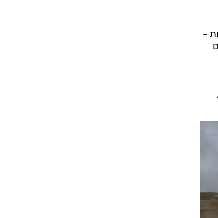
ת -
ם