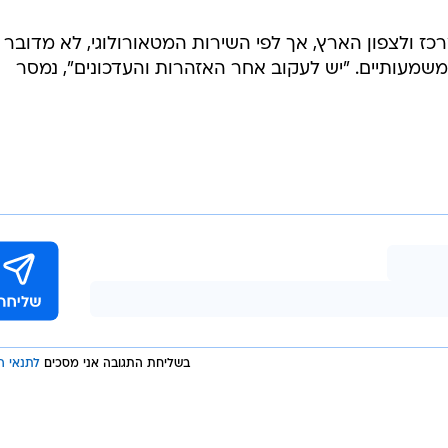
/
אבי רוקח
רדת גשמים בעוצמה גבוהה במרחב הנגב והערבה, שיתגברו
ת ולשיטפונות עד לאזור אילת, והציבור מתבקש להימנע
תכנו שיבושי תנועה באזורים אלה.
כז ולצפון הארץ, אך לפי השירות המטאורולוגי, לא מדובר
 משמעותיים. "יש לעקוב אחר האזהרות והעדכונים", נמסר