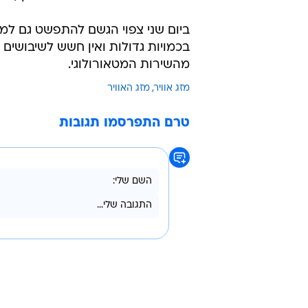
נזק שנגרם לכביש 40, נחל ציחור,בתוצאה משיטפונות,11 באפריל 2023
החל מיום ראשון בצהריים צפויים ל
בשעות הערב. קיים חשש ממשי להצפו
מטיולים בנחלים הדרומיים. בנוסף, יי
ביום שני צפוי הגשם להתפשט גם למר
בכמויות גדולות ואין חשש לשיבושים
מהשירות המטאורולוגי.
מזג אוויר
מזג האוויר
טרם התפרסמו תגובות