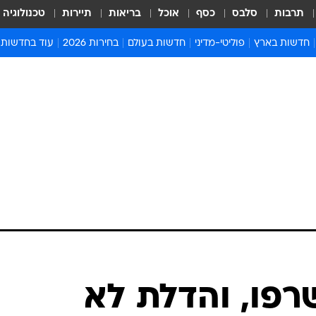
תרבות
סלבס
כסף
אוכל
בריאות
תיירות
טכנולוגיה
חדשות בארץ
פוליטי-מדיני
חדשות בעולם
בחירות 2026
עוד בחדשות
אירועים בארץ
פוליטיקה וממשל
המזרח התיכון
דעות ופרשנויו
חדשות פלילים ומשפט
יחסי חוץ
אירופה
סרי ושלזינגר
חינוך
אמריקה
פרויקטים מיוח
ישראלים בחו"ל
אסיה והפסיפיק
אסור לפספס
בריאות
אפריקה
מדע וסביבה
חברה ורווחה
הנחיות פיקוד 
ארכיון מדורים
זמני כניסת ש
לוח חופשות וח
לוח שנה
חדשות יהדות
רפו, והדלת לא
חדשות המשפ