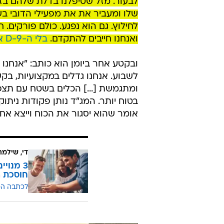
לבעור. מזל שטיפלנו בדלת שלהם בז
לחילוץ. גם הוא נפגע. כולם פורקים. 
ואנחנו חייבים להתקדם.
בלי ה-D-9 אי אפשר
ובקטע אחר ביומן הוא כותב: "אנחנו
לשבוע. אנחנו גדלים במקצועיות, ב
ומתגמשת [...] הכלים בשטח עם תצפ
בטוח יותר. המג"ד נותן פקודות נית
אומר שהוא יסגור את הכוח וייצא אח
די, שילמ
חוסכת ה
לכתבה ה