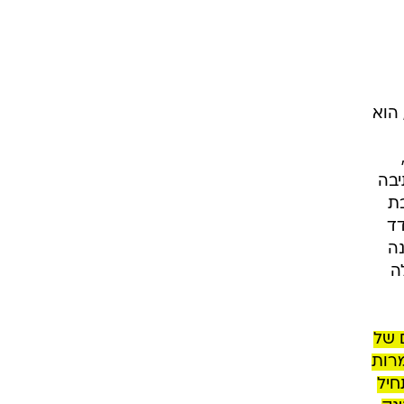
ים, הכתיבה, הוא
יבה
בת
דד
נה
ה
 של
למרות
 את הדלת עם פטישים. אש נפתחת, וה-D-9 מתחיל