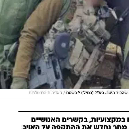
/
הכיר היטב. סא"ל (במיל') י' בשטח
באדיבות המצולמים
ם במקצועיות, בקשרים האנושיים
. מחר נחדש את ההתקפה על האויב