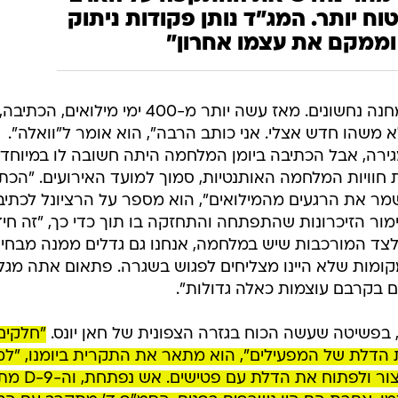
טוח יותר. המג"ד נותן פקודות ניתוק
וממקם את עצמו אחרון"
ב-7 באוקטובר היה בביתו, והוזנק למחנה נחשונים. מאז עשה יותר מ-400 ימי מילוא
א משהו חדש אצלי. אני כותב הרבה", הוא אומר ל"וואלה".
ירה, אבל הכתיבה ביומן המלחמה היתה חשובה לו במיוחד,
וויות המלחמה האותנטיות, סמוך למועד האירועים. "הכת
שמר את הרגעים מהמילואים", הוא מספר על הרציונל לכתי
ימור הזיכרונות שהתפתחה והתחזקה בו תוך כדי כך, "זה חי
שלצד המורכבות שיש במלחמה, אנחנו גם גדלים ממנה מבחי
למקומות שלא היינו מצליחים לפגוש בשגרה. פתאום אתה מגל
 בקרבם עוצמות כאלה גדולות".
, בפשיטה שעשה הכוח בגזרה הצפונית של חאן יונס.
"חלקים
 ה-D-9 וחוסמים את הדלת של המפעילים", הוא מתאר את התקרית ביומנו, "
תנופת ההתקפה אנחנו מחליטים לעצור ולפתוח