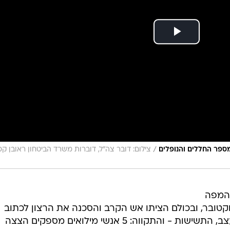
/
צילום: דובר צה"ל, דוברות משרד הביטחון ראובן קס
 המפה
ית. כולם נקראו לדגל ב-7 באוקטובר, ובכולם הציתו אש הקרב והסכנה את הרצון לכתוב
ולתעד, כבר בשדה הקרב. הפחד, העצב, התשישות - והתקווה: 5 אנשי מילואים מספקים הצצה