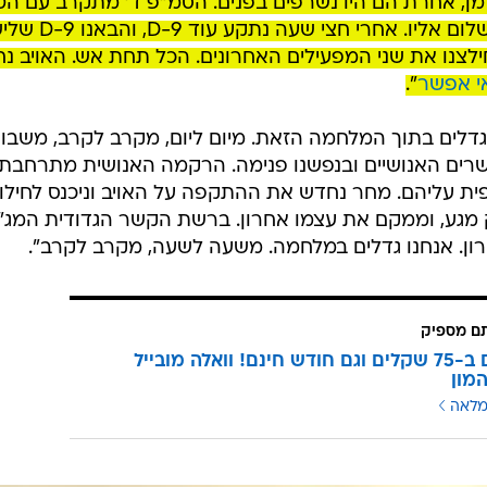
מן, אחרת הם היו נשרפים בפנים. הסמ"פ ד' מתקרב עם הט
שלו ומעביר את את מפעילי הדובי בשלום אליו. אחרי חצי שעה נתקע 
חילצנו את שני המפעילים האחרונים. הכל תחת אש. האויב נח
".
 גדלים בתוך המלחמה הזאת. מיום ליום, מקרב לקרב, משבו
קשרים האנושיים ובנפשנו פנימה. הרקמה האנושית מתרחבת
ית עליהם. מחר נחדש את ההתקפה על האויב וניכנס לחילו
וק מגע, וממקם את עצמו אחרון. ברשת הקשר הגדודית המג"
רון. אנחנו גדלים במלחמה. משעה לשעה, מקרב לקרב".
תם מספיק
3 מנויים ב-75 שקלים וגם חודש חינם! וואלה מובייל
מון
מלאה