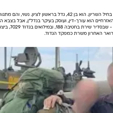
הכירו את סא"ל (מיל') י', מפקד גדוד בחיל השריון. הוא בן 42, גדל בראשון לציון. נשוי, וה
זרחיים הוא עורך-דין, ועוסק בעיקר בנדל"ן, אבל בצבא הו
עוסק במקרקעין מסוג אחר, כשריונר - שבסדיר שירת 
ואר האחרון משרת כמפקד הגדוד.