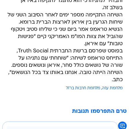
והבהיר לנתניהו כי הוא מתנגד לתקיפה באיראן
בשלב זה.
השיחה התקיימה מספר ימים לאחר הסיבוב השני של
שיחות הגרעין בין איראן לארצות הברית ברומא.
הנשיא טראמפ אמר ביום שני כי שליחו סטיב ויטקוף
שהוביל את צוות המו"מ האמריקני קיים "פגישות
טובות" עם איראן.
בפוסט שפרסם ברשת החברתית Truth Social,
התייחס טראמפ לשיחה: "שוחחתי עם נתניהו על
שורה של נושאים כולל סחר, איראן ונושאים נוספים.
השיחה הייתה טובה. אנחנו באותו צד בכל הנושאים",
כתב.
מלחמת עזה
מלחמת חרבות ברזל
טרם התפרסמו תגובות