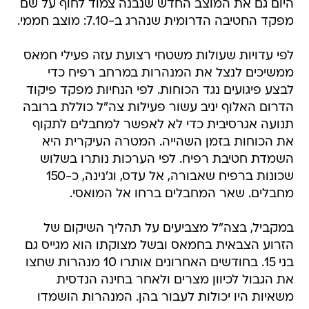
היום גם את המוצב החדש שנבנה צמוד לחוף על שם
מפקד החטיבה הדרומית שנהרג ב-7.10: מוצב חממי.
לפי עדויות שעולות משטחי רצועת עזה פעילי חמאס
ממשיכים לנצל את המנהרות במרחב רפיח כדי
לבצע פיגועים נגד הכוחות. לפי הנחיות מפקד פיקוד
הדרום האלוף יניב עשור פעילות צה"ל כוללת ברובה
תנועה אגרסיבית כדי לא לאפשר למחבלים לתקוף
את הכוחות בזמן השהייה. המטרה העיקרית היא
השמדת חטיבת רפיח. לפי הערכות נותרו בשלוש
שכונות ברפיח שאבורה, אל עדס, וג'נינה, כ-150
מחבלים. שאר המחבלים ברחו אל המואסי.
במקביל, בצה"ל מצביעים על תהליך השיקום של
הזרוע הצבאית בחמאס ובשל מצוקתו הוא מגייס גם
בני 15. בחודשים האחרונים אותרו 10 מנהרות שחצו
את הגבול לכיוון מצרים ולאחר בחינה הנדסית
משאיות היו יכולות לעבור בהן. המנהרות הושמדו