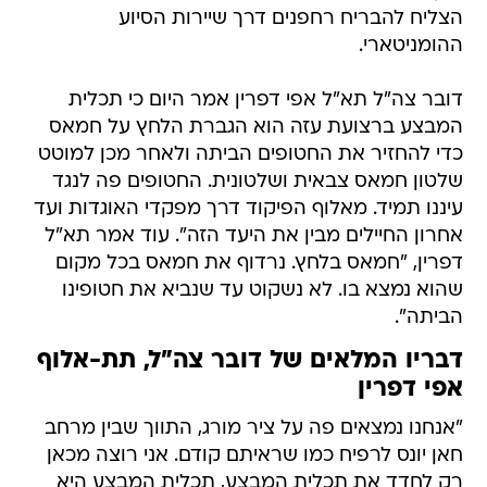
הצליח להבריח רחפנים דרך שיירות הסיוע
ההומניטארי.
דובר צה"ל תא"ל אפי דפרין אמר היום כי תכלית
המבצע ברצועת עזה הוא הגברת הלחץ על חמאס
כדי להחזיר את החטופים הביתה ולאחר מכן למוטט
שלטון חמאס צבאית ושלטונית. החטופים פה לנגד
עיננו תמיד. מאלוף הפיקוד דרך מפקדי האוגדות ועד
אחרון החיילים מבין את היעד הזה". עוד אמר תא"ל
דפרין, "חמאס בלחץ. נרדוף את חמאס בכל מקום
שהוא נמצא בו. לא נשקוט עד שנביא את חטופינו
הביתה".
דבריו המלאים של דובר צה"ל, תת-אלוף
אפי דפרין
"אנחנו נמצאים פה על ציר מורג, התווך שבין מרחב
חאן יונס לרפיח כמו שראיתם קודם. אני רוצה מכאן
רק לחדד את תכלית המבצע, תכלית המבצע היא