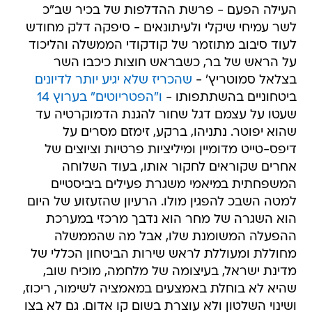
העילה הפעם - פרשת ההדלפות של בכיר שב"כ
לשר עמיחי שיקלי ולעיתונאים - סיפקה דלק מחודש
לעוד סיבוב מתוזמר של קודקודי הממשלה והליכוד
על הראש של בר, כשבראש חוצות כיכבו השר
בצלאל סמוטריץ' -
שהכריז שלא יגיע יותר לדיונים
ביטחוניים בהשתתפותו -
ו"הפטריוטים" בערוץ 14
שעטו על עצמם דגל שחור להגנת הדמוקרטיה עד
שהוא יפוטר. נתניהו, ברקע, זימזם מסרים על
דיפס-טייט מדומיין ומיליציות פרטיות וציוצים של
אחרים שקוראים לחקור אותו, בעוד השלוחה
המשפחתית במיאמי משגרת פעילים ביביסטיים
למטה השבכ להפגין מולו. הרעיון שהזעזוע של היום
הוא השגרה של מחר הוא נדבך מרכזי במערכת
ההפעלה המשומנת שלו, אבל מה שהממשלה
מחוללת ומעוללת לראש שירות הביטחון הכללי של
מדינת ישראל, בעיצומה של מלחמה, מוכיח שוב,
שהיא לא בוחלת באמצעים במאמציה לשימור, ריכוז,
ושינוי השלטון ולא עוצרת בשום קו אדום. גם לא בצו