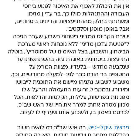
אין את היכולת לאכוף את האיסור לפגוע ביחסי
העבודה וההתנהלות מולו כך, בר עדיין מוזמן
ומשתתף בחלק מההתייעצויות והדיונים ביטחוניים,
אבל באופן מופגן וסלקטיבי.
ישיבת הקבינט המדיני ביטחוני בשבוע שעבר הפכה
ל"פגישת עדכון מדיני" ללא נוכחות ראשי מערכת
הביטחון, והשבוע, בצל האיומים של סמוטריץ', בוטלה
התייעצות ביטחונית באוגדת עזה בהשתתפותו עד
שנקבעה מחדש - בלעדיו. מצוות המו"מ על
החטופים בר הודח כבר לפני למעלה מחודשיים, וכך,
משבוע לשבוע, נתניהו מיישם את התוכנית לייבושו
ומידורו, ובמקביל, זרועות התעמולה והרעל שלו
מפגיזות בפרשות, עלילות, הקלטות והדלפות. הכל
מכוון מטרה אחת: למרר את חייו של ראש שב"כ,
לכרסם באמון בו, ולשכנע אותו שעדיף לו לעזוב.
פרשת שיקלי-גייט
, בה איש שב"כ במילואים חשוד
בהדלפת מסמכים וידיעות סודיות, היא רק החוליה