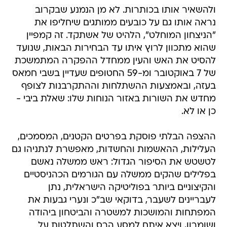
ולהשאיר אותו בכותרות. לא מן הנמנע שבקרוב
נראה אותו גם על כובעים ממותגים שיחליפו את
"הניצחון המוחלט", הלהיט של אשתקד. זה קמפיין
שהוא מתכוון לרוץ איתו עד הבחירות הבאות, שנועד
להסיט את האש והעין ממחדל ההפקרה המתמשכת
של 7 באוקטובר ומ-59 החטופים שעדיין בשבי חמאס
בעזה, ובאמצעות ההשתלחות וההתקרבנות לצופף
מחדש את השורות באזור הנוחות שלו: שאלת ביבי -
כן או לא.
ההצפה הבלתי פוסקת בפרטים הקטנים, המסמכים,
העלילות, ההאשמות והחשדות, מאפשרת לנתניהו גם
לטשטש את הסיפור הגדול: ראש ממשלה נאשם
בפלילים שהקים ממשלה עם הגורמים הכהניסטיים
והקיצוניים ביותר בפוליטיקה הישראלית, נתן
לעבריינים לשעבר, בדוקאי שב"כ ונערי גבעות את
המפתחות והמושכות למשטרה והביטחון ביהודה
ושומרון, ויצא איתם למסע הרס והשתלטות על