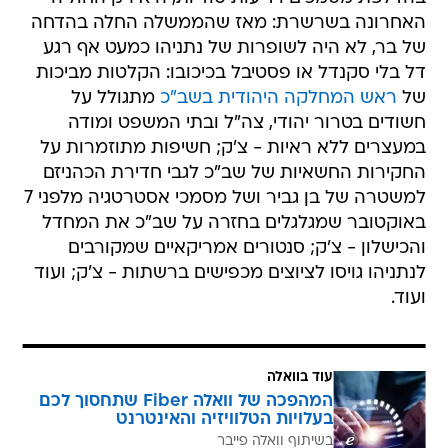
האחרונה בשרשרת: מאז שהממשלה החלה בהדחה
של בר, לא היה לשופרות של נתניהו כמעט אף רגע
דל בלי סקנדל או פסטיבל בכיכובו: הקלטות מביכות
של
ראש המחלקה היהודית בשב"כ
מתגולל על
חשודים בטרור יהודי, צה"ל ובתי המשפט ומודה
במעצרים ללא ראיות - צ'ק; חשיפות מתוזמרות על
החקירות החשאיות של שב"כ לגבי חדירת הכהניזם
למשטרה של בן גביר ושל מסמכי אסטרטגיה מלפני 7
באוקטובר שמגלגלים בחזרה על שב"כ את המחדל
והכישלון - צ'ק; סנטורים אמריקאיים שמקורבים
לנתניהו גויסו לציוצים מכפישים ברשתות - צ'ק; ועוד
ועוד.
עוד בוואלה
המהפכה של וואלה Fiber שתחסוך לכם
בעלויות הטלוויזיה והאינטרנט
בשיתוף וואלה פייבר