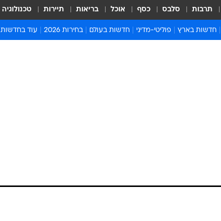
תרבות
סלבס
כסף
אוכל
בריאות
תיירות
טכנולוגיה
חדשות בארץ
פוליטי-מדיני
חדשות בעולם
בחירות 2026
עוד בחדשות
אירועים בארץ
פוליטיקה וממשל
המזרח התיכון
דעות ופרשנויו
חדשות פלילים ומשפט
יחסי חוץ
אירופה
סרי ושלזינגר
חינוך
אמריקה
פרויקטים מיוח
ישראלים בחו"ל
אסיה והפסיפיק
אסור לפספס
בריאות
אפריקה
מדע וסביבה
חברה ורווחה
הנחיות פיקוד 
ארכיון מדורים
זמני כניסת ש
לוח חופשות וח
לוח שנה
חדשות יהדות
חדשות המשפ