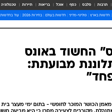
תרבות
סלבס
כסף
אוכל
בריאות
תיירות
טכנולוגיה
חדשות בארץ
פוליטי-מדיני
חדשות בעולם
בחירות 2026
עוד בחדשות
אירועים בארץ
פוליטיקה וממשל
המזרח התיכון
דעות ופרשנויו
חדשות פלילים ומשפט
יחסי חוץ
אירופה
סרי ושלזינגר
חינוך
אמריקה
פרויקטים מיוח
ישראלים בחו"ל
אסיה והפסיפיק
אסור לפספס
" החשוד באונס
בריאות
אפריקה
מדע וסביבה
לוננת מבועתת:
חברה ורווחה
הנחיות פיקוד 
ארכיון מדורים
חד"
זמני כניסת ש
לוח חופשות וח
לוח שנה
חדשות יהדות
מאמן הכושר המוכר לחופשי - בתום ימי מעצר בית
חדשות המשפ
מתנהלת. מקורבים לצעירה מסרו כי היא מביעה חשש