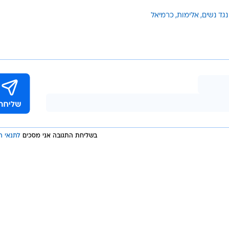
בעת מעצר הנאשם נפלה ממכנסיו סכין מתקפלת עם להב באורך 9 סנטימטרים ונתפסה על ידי
ם סיום שלב החקירה, שלוחת תביעות גליל צפון במשטרה
 של תקיפת זקן הגורמת חבלה, איומים והחזקת סכין שלא כד
ההליכים נגדו. רפ"ק גיל הרוש - קצין החקירות והמודיעין
ובר באירוע חמור. הגעתם המהירה של השוטרים שלנו מנע
אימו מצויד בסכין ואיים על חייה לאחר שהכה אותה נמרצות.
ל חקירה מאומצת בשיתוף עם יחידת התביעות הוגש כתב
נגד נשים
אלימות
כרמיאל