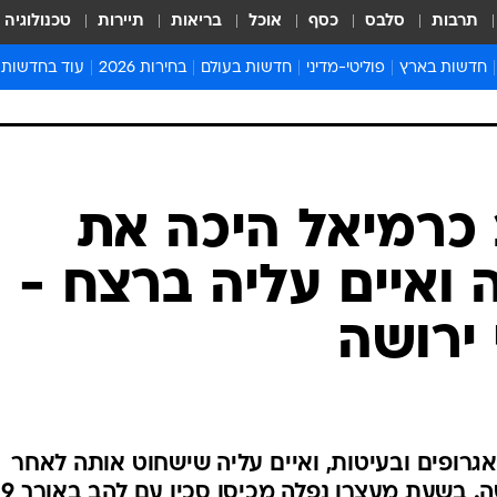
תרבות
סלבס
כסף
אוכל
בריאות
תיירות
טכנולוגיה
חדשות בארץ
פוליטי-מדיני
חדשות בעולם
בחירות 2026
עוד בחדשות
אירועים בארץ
פוליטיקה וממשל
המזרח התיכון
דעות ופרשנויו
חדשות פלילים ומשפט
יחסי חוץ
אירופה
סרי ושלזינגר
חינוך
אמריקה
פרויקטים מיוח
ישראלים בחו"ל
אסיה והפסיפיק
אסור לפספס
בריאות
אפריקה
מדע וסביבה
חברה ורווחה
הנחיות פיקוד 
ארכיון מדורים
זמני כניסת ש
לוח חופשות וח
לוח שנה
חדשות יהדות
 כרמיאל היכה את
חדשות המשפ