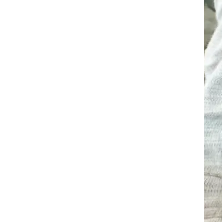
ופף
 למקום
שך