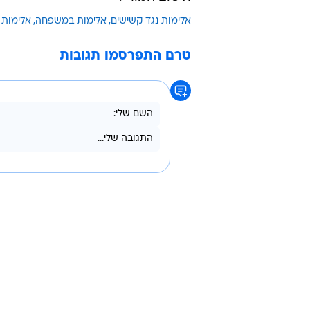
השוטרים. מעצרו הוארך מעת לעת וע
הגישה נגדו היום כתב אישום בסעיפים
במקביל הוגשה בקשה למעצרו עד תום 
בתחנת כרמיאל, אמר לוואלה כי "מד
אסון גדול יותר. הנאשם הגיע לדירת 
צוות החקירה אסף ראיות ובסיומה ש
אישום חמור".
אלימות נגד קשישים
אלימות במשפחה
אלימות 
טרם התפרסמו תגובות