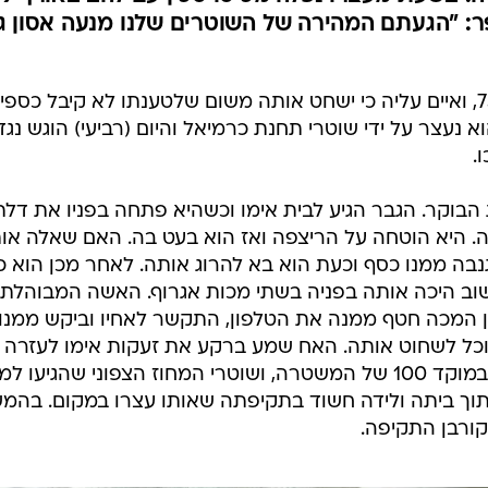
ואיים עליה ברצח -
המייל האדום
ירושה
שם הכה את אימו בת -75 באגרופים ובעיטות, ואיים עליה שישחוט אותה לאחר
שלטענתו מנעה ממנו כספי ירושה. בשעת מעצרו נפלה מכיסו סכין עם להב באורך 9
ר: "הגעתם המהירה של השוטרים שלנו מנעה אסון ג
בן 47 מכרמיאל היכה את אימו, בת 75, ואיים עליה כי ישחט אותה משום שלטענתו לא קיבל כספי
וא נעצר על ידי שוטרי תחנת כרמיאל והיום (רביעי) הוגש נגד
.
הבוקר. הגבר הגיע לבית אימו וכשהיא פתחה בפניו את דלת
ה. היא הוטחה על הריצפה ואז הוא בעט בה. האם שאלה אות