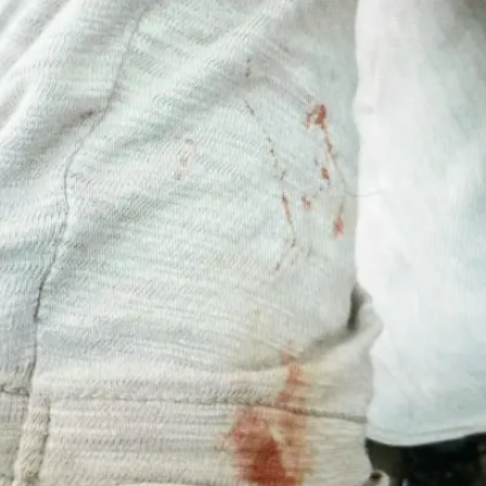
נבה ממנו כסף וכעת הוא בא להרוג אותה. לאחר מכן הוא כ
ושוב היכה אותה בפניה בשתי מכות אגרוף. האשה המבוהלת
המכה חטף ממנה את הטלפון, התקשר לאחיו וביקש ממנו
יוכל לשחוט אותה. האח שמע ברקע את זעקות אימו לעזרה
וקרא מיד למשטרה. הדיווח התקבל במוקד 100 של המשטרה, ושוטרי המחוז הצפוני שהגיעו
וך ביתה ולידה חשוד בתקיפתה שאותו עצרו במקום. בהמ
ורבן התקיפה.