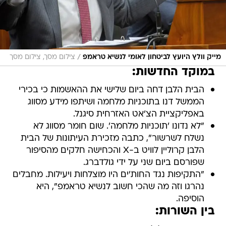
/
מייק וולץ היועץ לביטחון לאומי לנשיא טראמפ
צילום מסך, צילום מסך
במוקד החדשות:
הבית הלבן דחה ביום שלישי את ההאשמות כי בכירי
הממשל דנו בתוכניות מלחמה ושיתפו מידע מסווג
באפליקציית הצ'אט האזרחית סיגנל.
"לא נדונו 'תוכניות מלחמה'. שום חומר מסווג לא
נשלח לשרשור", כתבה מזכירת העיתונות של הבית
הלבן קרוליין לוויט ב-X והכחישה חלקים מהסיפור
שפורסם ביום שני על ידי גולדברג.
"התקיפות נגד החות'ים היו מוצלחות ויעילות. מחבלים
נהרגו וזה מה שהכי חשוב לנשיא טראמפ", היא
הוסיפה.
בין השורות: