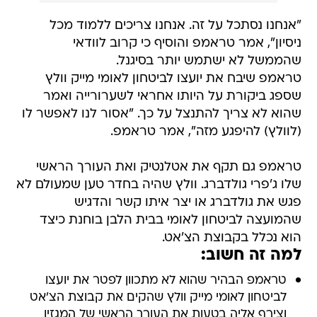
"אנחנו נסתכל על זה. אנחנו צריכים ללמוד מכל
ניסיון", אמר טראמפ והוסיף כי קרוב לוודאי
שהממשל לא ישתמש יותר בסיגנל.
טראמפ שיבח את יועצו לביטחון לאומי מייק וולץ
שספג ביקורת על היותו אחראי לשערורייה ואמר
שהוא לא צריך להתנצל על כך. "אסור לנו לאפשר לו
(לוולץ) להיפגע מזה", אמר טראמפ.
טראמפ גם תקף את אטלנטיק ואת העורך הראשי
שלו ג'פרי גולדברג. וולץ שהיה בחדר טען שמעולם לא
פגש את גולדברג או יצר איתו קשר והדגיש
שהמועצה לביטחון לאומי בבית הלבן בוחנת כיצד
הוא נכלל בקבוצת הצ'אט.
למה זה חשוב:
טראמפ הבהיר שהוא לא מתכוון לפטר את יועצו
לביטחון לאומי מייק וולץ שהקים את קבוצת הצ'אט
וצירף אליה בטעות את העורך הראשי של המגזין