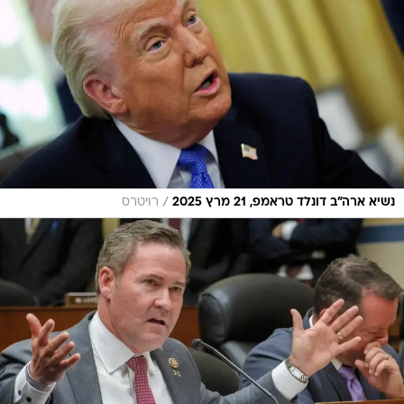
/
נשיא ארה"ב דונלד טראמפ, 21 מרץ 2025
רויטרס