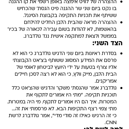
ההצהרה של לוויט אימצה באופן רשמי את קו ההגנה
בו נקט ביום שני שר ההגנה פיט הגסת' שהכחיש
ששיתף את תכניות התקיפה בקבוצת הסיגנל.
ההצהרה מראה שהבית הלבן החליט להילחם
בהאשמות, לא להודות בשום עבירה לכאורה של בכיר
בממשל ולצאת למתקפה אישית נגד גולדברג.
הצד השני:
בסדרת ראיונות ביום שני הדגיש גולדברג כי הוא לא
פרסם את המידע המסווג ששותף בצ'אט הקבוצתי
אליו צורף בטעות על ידי היועץ לביטחון לאומי של
הבית הלבן, מייק וולץ, כי הוא לא רצה לסכן חיילים
אמריקנים.
גולדברג אמר שהגסת' משקר והדגיש שהצ'אט כלל
תוכניות תקיפה. "מתי היו אמורים לתקוף את
המטרות. איך הם היו אמורים לתקוף. מי היה במטרות.
מתי צפוי רצף התקיפות הבא. לא פרסמתי את זה...
כי זה הרגיש כאילו זה סודי מדי", אמר גולדברג לרשת
CNN.