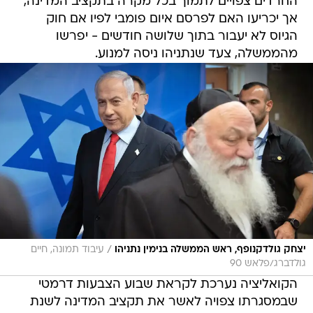
החרדים צפויים לתמוך בכל מקרה בתקציב המדינה,
אך יכריעו האם לפרסם איום פומבי לפיו אם חוק
הגיוס לא יעבור בתוך שלושה חודשים - יפרשו
מהממשלה, צעד שנתניהו ניסה למנוע.
/
יצחק גולדקנופף, ראש הממשלה בנימין נתניהו
עיבוד תמונה, חיים
גולדברג/פלאש 90
הקואליציה נערכת לקראת שבוע הצבעות דרמטי
שבמסגרתו צפויה לאשר את תקציב המדינה לשנת