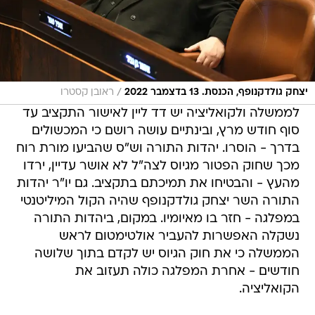
/
יצחק גולדקנופף, הכנסת. 13 בדצמבר 2022
ראובן קסטרו
לממשלה ולקואליציה יש דד ליין לאישור התקציב עד
סוף חודש מרץ, ובינתיים עושה רושם כי המכשולים
בדרך - הוסרו. יהדות התורה וש"ס שהביעו מורת רוח
מכך שחוק הפטור מגיוס לצה"ל לא אושר עדיין, ירדו
מהעץ - והבטיחו את תמיכתם בתקציב. גם יו"ר יהדות
התורה השר יצחק גולדקנופף שהיה הקול המיליטנטי
במפלגה - חזר בו מאיומיו. במקום, ביהדות התורה
נשקלה האפשרות להעביר אולטימטום לראש
הממשלה כי את חוק הגיוס יש לקדם בתוך שלושה
חודשים - אחרת המפלגה כולה תעזוב את
הקואליציה.