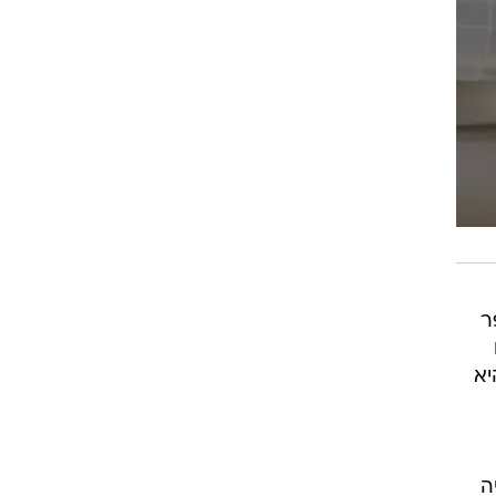
ר
יא
ה