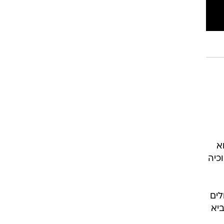
א
כיה
לים
יא