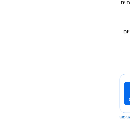
יים
ום
שימוש