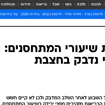
תרבות
סלבס
כסף
אוכל
בריאות
תיירות
טכנולוגיה
חדשות בארץ
פוליטי-מדיני
חדשות בעולם
בחירות 2026
עוד בחדשות
אירועים בארץ
פוליטיקה וממשל
המזרח התיכון
דעות ופרשנויו
חדשות פלילים ומשפט
יחסי חוץ
אירופה
סרי ושלזינגר
חינוך
אמריקה
פרויקטים מיוח
ישראלים בחו"ל
אסיה והפסיפיק
אסור לפספס
 שיעורי המתחסנים:
בריאות
אפריקה
מדע וסביבה
י נדבק בחצבת
חברה ורווחה
הנחיות פיקוד 
ארכיון מדורים
זמני כניסת ש
לוח חופשות וח
לוח שנה
חדשות יהדות
אל השבוע לאחר השלב המדבק ולכן לא קיים חשש
חדשות המשפ
הבריאות מזהירים מפני ירידה בשיעור המתחסנים. 