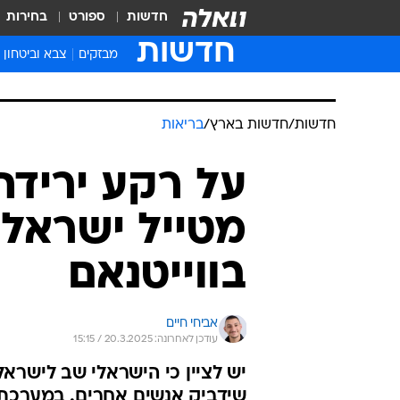
חדשות
ספורט
בחירות
חדשות
מבזקים
צבא וביטחון
חדשות
/
חדשות בארץ
/
בריאות
על רקע ירידת
מטייל ישראל
בווייטנאם
אביחי חיים
עודכן לאחרונה: 20.3.2025 / 15:15
יש לציין כי הישראלי שב לישר
שידביק אנשים אחרים. במערכת 