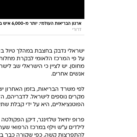
ארגון הבריאות העולמי: יותר מ-6,000 איש במגיפת החצבת ברפובליקה העממית של קונגו
דרורי
ישראלי נדבק בחצבת במהלך טיול בוו
על פי המרכז הלאומי לבקרת מחלות 
מחוסן. יש לציין כי הישראלי שב לי
אנשים אחרים.
לפי משרד הבריאות, בזמן האחרון י
מקרים נוספים לישראל. לדבריהם, הד
הפוטנציאליים, היא על ידי קבלת שתי
פרופ יחיאל שלזינגר, דיקן הפקולטה
לילדים ע"ש וילף במרכז הרפואי שער
להתפרצות קשה, כפי שקורה כבר באר