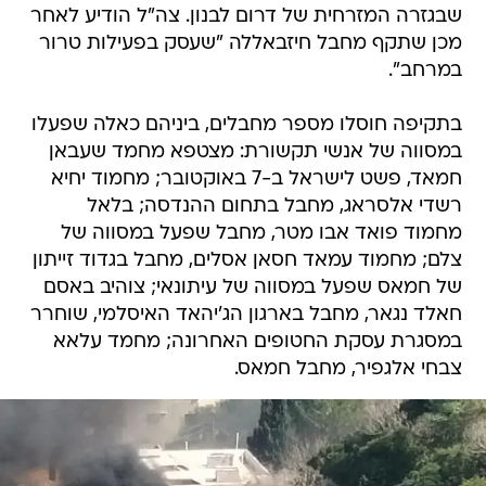
שבגזרה המזרחית של דרום לבנון. צה"ל הודיע לאחר
מכן שתקף מחבל חיזבאללה "שעסק בפעילות טרור
במרחב".
בתקיפה חוסלו מספר מחבלים, ביניהם כאלה שפעלו
במסווה של אנשי תקשורת: מצטפא מחמד שעבאן
חמאד, פשט לישראל ב-7 באוקטובר; מחמוד יחיא
רשדי אלסראג, מחבל בתחום ההנדסה; בלאל
מחמוד פואד אבו מטר, מחבל שפעל במסווה של
צלם; מחמוד עמאד חסאן אסלים, מחבל בגדוד זייתון
של חמאס שפעל במסווה של עיתונאי; צוהיב באסם
חאלד נגאר, מחבל בארגון הג'יהאד האיסלמי, שוחרר
במסגרת עסקת החטופים האחרונה; מחמד עלאא
צבחי אלגפיר, מחבל חמאס.