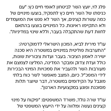
פלג לוי, יועץ השר לביטחון לאומי חיים כץ: "עם
כניסתו של השר חיים כץ לתפקיד, בוצעו מינויים של
כמה עשרות קצינים, אך השר לא פגש את המועמדים
ולא התקיימו ראיונות. כל המינויים בוצעו בהתאם
לחוות דעת שהתקבלה בעבר, וללא שינוי במדיניות".
עו"ד מירית לביא, המכון הישראלי לדמוקרטיה:
"התערבות פוליטית במינויים במשטרה היא סכנה
ישירה לאמון הציבור. בעבר ועדות ציבוריות שונות,
כולל ועדת צדוק ומבקר המדינה, המליצו לצמצם את
מעורבות השר ולהעביר את סמכויות המינוי הבכירות
לידי המפכ"ל. כיום, המצב מאפשר לשר כוח בלתי
מוגבל על הקידומים במשטרה, דבר שיוצר תלות
מסוכנת ופוגע במקצועיות הארגון".
עו"ד שרה גולד, משרד המשפטים: "פיקוח על מינוי
קצינים נעשה ומלווה על ידי הייעוץ המשפטי של