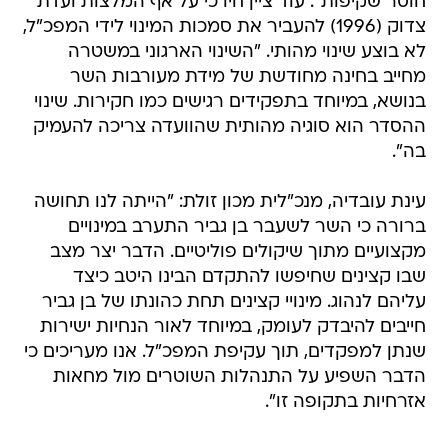
חוסר שקיפות". עוד ציין חיו כי על אף המלצות ועדת
צדוק (1996) להעביר את סמכות המינוי לידי המפכ"ל,
לא בוצע שינוי מהותי. "השינוי הארגוני במשטרה
מחייב בחינה מחודשת של מידת מעורבות השר
בנושא, במיוחד בתפקידים רגישים כמו חקירות. שינוי
ההסדר הוא סוגיה מהותית שהוועדה צריכה להעמיק
בה".
עינת עובדיה, מנכ"לית מכון זולת: "הייתה לנו תחושה
ברורה כי השר לשעבר בן גביר התערב במינויים
מקצועיים מתוך שיקולים פוליטיים. הדבר יצר מצב
שבו קצינים שחיפשו להתקדם הבינו היטב כיצד
עליהם לנהוג. מינויי קצינים תחת כהונתו של בן גביר
חייבים להיבדק לעומק, במיוחד לאור הנחיות ישירות
שנתן למפקדים, תוך עקיפת המפכ"ל. אנו מעריכים כי
הדבר השפיע על התנהלות השוטרים מול מחאות
אזרחיות בתקופה זו".