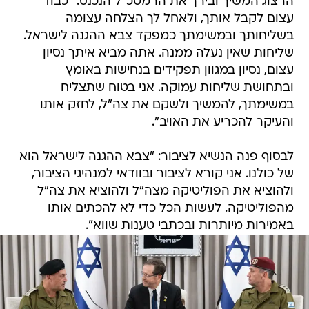
הרצוג המשיך ובירך את הרמטכ"ל הנכנס: "כבוד
עצום לקבל אותך, ולאחל לך הצלחה עצומה
בשליחותך ובמשימתך כמפקד צבא ההגנה לישראל.
שליחות שאין נעלה ממנה. אתה מביא איתך נסיון
עצום, נסיון במגוון תפקידים בנחישות באומץ
ובתחושת שליחות עמוקה. אני בטוח שתצליח
במשימתך, להמשיך ולשקם את צה"ל, לחזק אותו
והעיקר להכריע את האויב".
לבסוף פנה הנשיא לציבור: "צבא ההגנה לישראל הוא
של כולנו. אני קורא לציבור ובוודאי למנהיגי הציבור,
ולהוציא את הפוליטיקה מצה"ל ולהוציא את צה"ל
מהפוליטיקה. לעשות הכל כדי לא להכתים אותו
באמירות מיותרות ובכתבי טענות שווא".