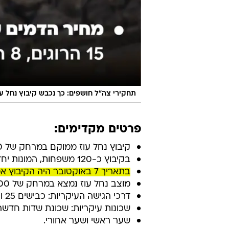
תחקירי צה"ל חושפים: כך נכבש קיבוץ נחל עוז ב-7 באו
פרטים מקדימים:
קיבוץ נחל עוז ממוקם במרחק של 700 מטרים מגדר הגבול.
בקיבוץ כ-120 משפחות, המונות יחד כ-450 נפשות. בנוסף, מתגוררים בו כ-80 סטודנטים.
בתאריך 7 באוקטובר היה הקיבוץ אמור לחגוג 70 שנות התיישבות, והוא היה בתפוסה מלאה.
מוצב נחל עוז נמצא במרחק של 300 מטרים מהקיבוץ.
דרכי הגישה העיקריות: כבישים 25 ו-232.
שכונות עיקריות: שכונת שדות חדשה
שער ראשי ושער אחורי.