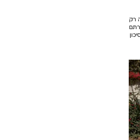
רה רק
רתם
כון