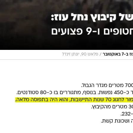
/
קטובר
פלאש 90, יונתן זינדל
 ושכונת קשת.