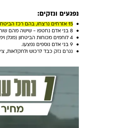
נפגעים ונזקים:
15 אזרחים נרצחו, בהם רכז הביטחון השוטף (רבש"ץ) וחבר כיתת הכוננות.
8 בני אדם נחטפו - שישה מהם שוחררו, עמרי מירן נותר חטוף, וגופתו של אזרח זר הוחזרה מעזה.
4 לוחמים מכוחות הביטחון (מגלן וימ"ס) נהרגו.
9 בני אדם נוספים נפצעו.
נגרם נזק כבד לרכוש ולחקלאות, ציו