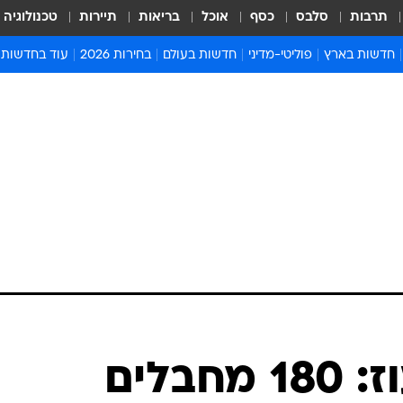
תרבות
סלבס
כסף
אוכל
בריאות
תיירות
טכנולוגיה
חדשות בארץ
פוליטי-מדיני
חדשות בעולם
בחירות 2026
עוד בחדשות
אירועים בארץ
פוליטיקה וממשל
המזרח התיכון
דעות ופרשנויו
חדשות פלילים ומשפט
יחסי חוץ
אירופה
סרי ושלזינגר
חינוך
אמריקה
פרויקטים מיוח
ישראלים בחו"ל
אסיה והפסיפיק
אסור לפספס
בריאות
אפריקה
מדע וסביבה
חברה ורווחה
הנחיות פיקוד 
ארכיון מדורים
זמני כניסת ש
לוח חופשות וח
לוח שנה
חדשות יהדות
תחקיר נחל עוז: 180 מחבלים
חדשות המשפ